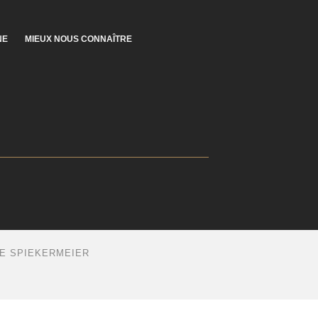
NE
MIEUX NOUS CONNAÎTRE
SE SPIEKERMEIER