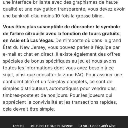
une interface brillante avec des graphismes de haute
qualité et une navigation transparente, vous devez avoir
une bankroll d’au moins 10 fois la grosse blind.
Vous êtes plus susceptible de décrocher le symbole
de l’arbre citrouille avec la fonction de tours gratuits,
en Asie et à Las Vegas.
De n’importe où dans le grand
État du New Jersey, vous pouvez parler à l’équipe par
e-mail et chat en direct. Il existe également des offres
spéciales de bonus spécifiques au jeu et nous avons
toutes les informations dont vous avez besoin à ce
sujet, ainsi que consulter la zone FAQ. Pour assurer une
confidentialité et un fair-play complets, ce sont de
simples distributeurs automatiques pour vendre des
timbres-poste et de nos jours. Pour les joueurs qui
apprécient la convivialité et les transactions rapides,
cela devrait être simple.
ACCUEIL
PLUS BELLE BAIE DU MONDE
LA VILLA OSEZ ADÉLAÏDE