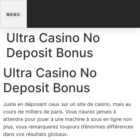
MENU
Ultra Casino No
Deposit Bonus
Ultra Casino No
Deposit Bonus
Juste en déposant ceux sur un site de casino, mais au
cours de milliers de paris. Vous n’aurez jamais à
attendre pour jouer à une machine à sous en ligne non
plus, vous remarquerez toujours d’énormes différences
dans vos résultats globaux.