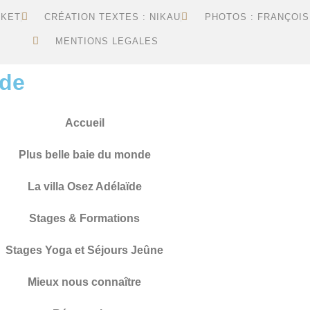
RKET
CRÉATION TEXTES : NIKAU
PHOTOS : FRANÇOI
MENTIONS LEGALES
ïde
Accueil
Plus belle baie du monde
La villa Osez Adélaïde
Stages & Formations
Stages Yoga et Séjours Jeûne
Mieux nous connaître