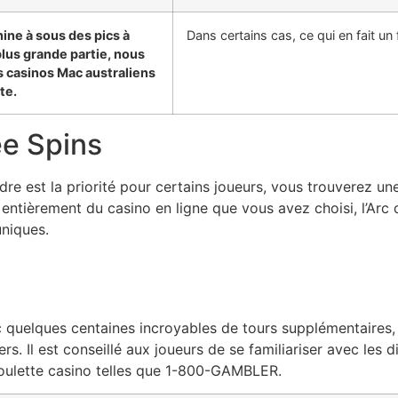
ine à sous des pics à
Dans certains cas, ce qui en fait un 
lus grande partie, nous
s casinos Mac australiens
te.
ee Spins
dre est la priorité pour certains joueurs, vous trouverez un
ntièrement du casino en ligne que vous avez choisi, l’Arc d
uniques.
ec quelques centaines incroyables de tours supplémentaires,
rs. Il est conseillé aux joueurs de se familiariser avec les
 roulette casino telles que 1-800-GAMBLER.