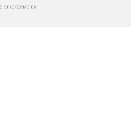
SE SPIEKERMEIER