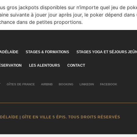
s gros jackpots disponibles sur n’importe quel jeu de poke
maine suivante à jouer jour après jour, le poker dépend da
 chance dans de petites proportions.
 ADÉLAÏDE
STAGES & FORMATIONS
STAGES YOGA ET SÉJOURS JEÛ
ÉSERVATION
LES ALENTOURS
CONTACT
T
GÎTES DE FRANCE
AIRBNB
BOOKING
LINKEDIN
FACEBOOK
DÉLAÏDE | GÎTE EN VILLE 5 ÉPIS. TOUS DROITS RÉSERVÉS