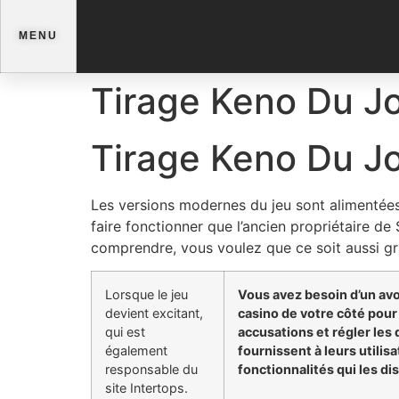
MENU
Tirage Keno Du J
Tirage Keno Du J
Les versions modernes du jeu sont alimentée
faire fonctionner que l’ancien propriétaire de
comprendre, vous voulez que ce soit aussi gra
Lorsque le jeu
Vous avez besoin d’un av
devient excitant,
casino de votre côté pour
qui est
accusations et régler les 
également
fournissent à leurs utilis
responsable du
fonctionnalités qui les di
site Intertops.