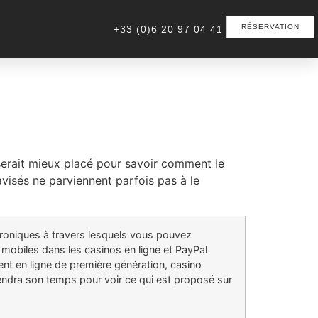
RÉSERVATION
+33 (0)6 20 97 04 41
serait mieux placé pour savoir comment le
avisés ne parviennent parfois pas à le
ectroniques à travers lesquels vous pouvez
mobiles dans les casinos en ligne et PayPal
t en ligne de première génération, casino
rendra son temps pour voir ce qui est proposé sur