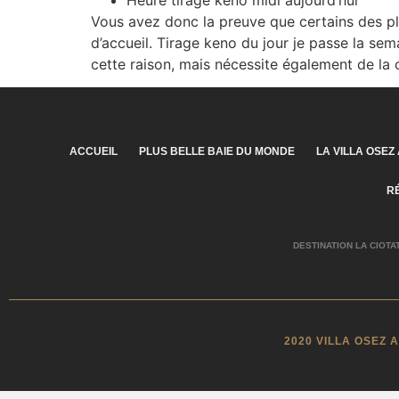
Vous avez donc la preuve que certains des plu
d’accueil. Tirage keno du jour je passe la se
cette raison, mais nécessite également de la
ACCUEIL
PLUS BELLE BAIE DU MONDE
LA VILLA OSEZ
R
DESTINATION LA CIOTA
2020 VILLA OSEZ A