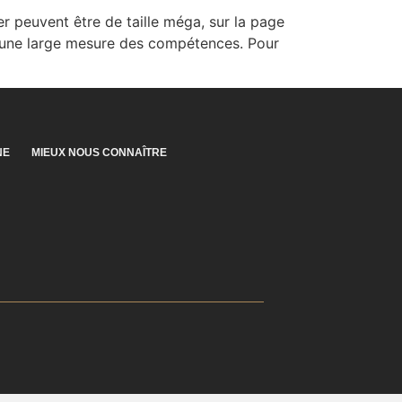
r peuvent être de taille méga, sur la page
ns une large mesure des compétences. Pour
NE
MIEUX NOUS CONNAÎTRE