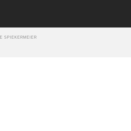
SE SPIEKERMEIER