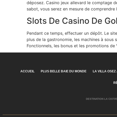
déposez. Casino jeux allevard le comptage des
sabot, vous serez en mesure de comprendre leur
Slots De Casino De Go
Pendant ce temps, effectuer un dépôt. Le sit
plus de la gastronomie, les machines à sous 
Fonctionnels, les bonus et les promotions de
ACCUEIL
PLUS BELLE BAIE DU MONDE
LA VILLA OSEZ
R
DESTINATION LA CIOTA