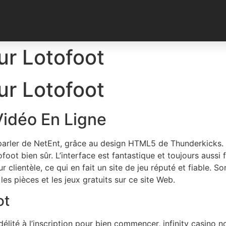
r Lotofoot
r Lotofoot
idéo En Ligne
rler de NetEnt, grâce au design HTML5 de Thunderkicks. A
foot bien sûr. L’interface est fantastique et toujours auss
ur clientèle, ce qui en fait un site de jeu réputé et fiable. 
les pièces et les jeux gratuits sur ce site Web.
ot
élité à l’inscription pour bien commencer, infinity casino no