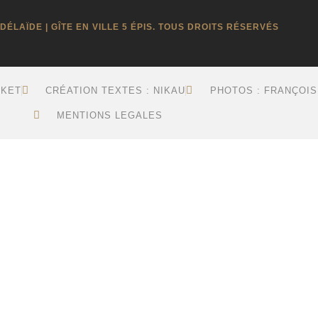
DÉLAÏDE | GÎTE EN VILLE 5 ÉPIS. TOUS DROITS RÉSERVÉS
RKET
CRÉATION TEXTES : NIKAU
PHOTOS : FRANÇOI
MENTIONS LEGALES