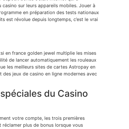
u casino sur leurs appareils mobiles. Jouer à
u programme en préparation des tests nationaux
s est révolue depuis longtemps, c’est le vrai
si en france golden jewel multiplie les mises
ilité de lancer automatiquement les rouleaux
ue les meilleurs sites de cartes Astropay en
t des jeux de casino en ligne modernes avec
s spéciales du Casino
rement votre compte, les trois premières
t réclamer plus de bonus lorsque vous