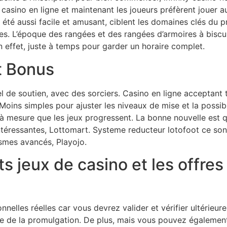
 casino en ligne et maintenant les joueurs préfèrent jouer a
is été aussi facile et amusant, ciblent les domaines clés d
s. L’époque des rangées et des rangées d’armoires à biscuit
effet, juste à temps pour garder un horaire complet.
t Bonus
 de soutien, avec des sorciers. Casino en ligne acceptant t
Moins simples pour ajuster les niveaux de mise et la possib
t à mesure que les jeux progressent. La bonne nouvelle est q
téressantes, Lottomart. Systeme reducteur lotofoot ce son
ismes avancés, Playojo.
ts jeux de casino et les offre
nnelles réelles car vous devrez valider et vérifier ultérieu
ble de la promulgation. De plus, mais vous pouvez égalemen