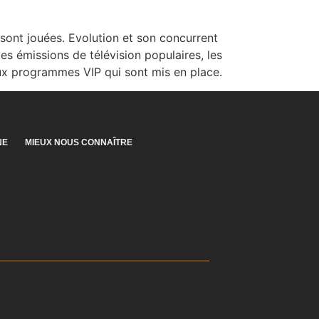
sont jouées. Evolution et son concurrent
s émissions de télévision populaires, les
x programmes VIP qui sont mis en place.
NE
MIEUX NOUS CONNAÎTRE