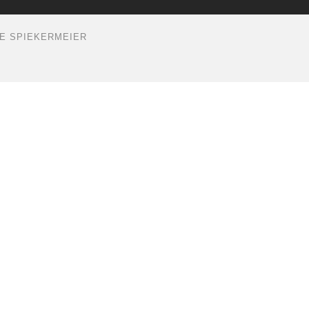
SE SPIEKERMEIER