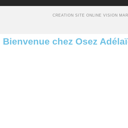
CREATION SITE ONLINE VISION MA
Bienvenue chez Osez Adéla