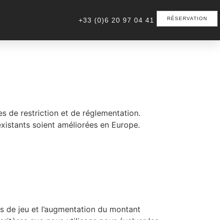
RÉSERVATION
+33 (0)6 20 97 04 41
es de restriction et de réglementation.
existants soient améliorées en Europe.
s de jeu et l’augmentation du montant