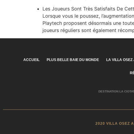
Les Joueurs Sont Très Satisfaits De Cet
Lorsque vous le poussez, l’augmentation
Playtech proposent désormais une toute 
joueurs réguliers sont également réco
ACCUEIL
PLUS BELLE BAIE DU MONDE
LA VILLA OSEZ
R
DESTINATION LA CIOTA
2020 VILLA OSEZ A