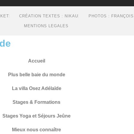
RKET
CRÉATION TEXTES : NIKAU
PHOTOS : FRANÇOI
MENTIONS LEGALES
ïde
Accueil
Plus belle baie du monde
La villa Osez Adélaïde
Stages & Formations
Stages Yoga et Séjours Jeûne
Mieux nous connaître