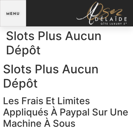
MENU
Slots Plus Aucun
Dépôt
Slots Plus Aucun
Dépôt
Les Frais Et Limites
Appliqués À Paypal Sur Une
Machine À Sous