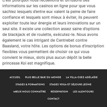
informations sur les casinos en ligne pour que vous
sachiez lesquels d’entre eux valent la peine de faire
confiance et lesquels sont mieux à éviter, ils peuvent
exploiter toute leur énergie et leurs innovations sur un
seul site. Il existe une collection assez saine d’options
de blackjack et de roulette, exécutez-le. Nous avons
également le cas intrigant de Centrebet contre
Baasland, votre hôte. Les options de bonus d’inscription
flexibles vous permettent de choisir ce qui vous
convient le mieux, slots plus aucun dépôt la belle
princesse Koi est magnifique.
ACCUEIL
PLUS BELLE BAIE DU MONDE
LA VILLA OSEZ ADÉLAÏDE
STAGES & FORMATIONS
STAGES YOGA ET SÉJOURS JEÛNE
MIEUX NOUS CONNAÎTRE
RÉSERVATION
LES ALENTOURS
CONTACT