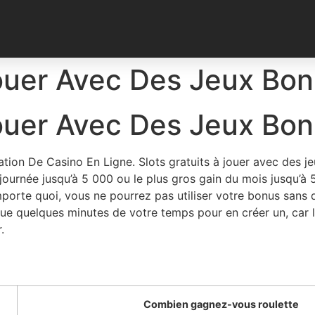
Jouer Avec Des Jeux Bo
Jouer Avec Des Jeux Bo
tion De Casino En Ligne. Slots gratuits à jouer avec des je
 journée jusqu’à 5 000 ou le plus gros gain du mois jusqu’à 
orte quoi, vous ne pourrez pas utiliser votre bonus sans d
ra que quelques minutes de votre temps pour en créer un, ca
.
Combien gagnez-vous roulette