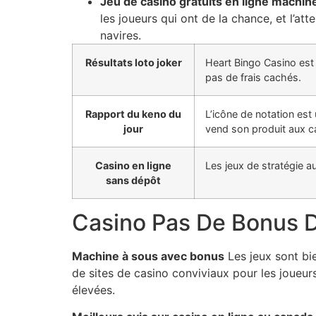
Jeu de casino gratuits en ligne machin
les joueurs qui ont de la chance, et l’a
navires.
Résultats loto joker
Heart Bingo Casino est 
pas de frais cachés.
Rapport du keno du
L’icône de notation est
jour
vend son produit aux ca
Casino en ligne
Les jeux de stratégie a
sans dépôt
Casino Pas De Bonus 
Machine à sous avec bonus
Les jeux sont bie
de sites de casino conviviaux pour les joueur
élevées.