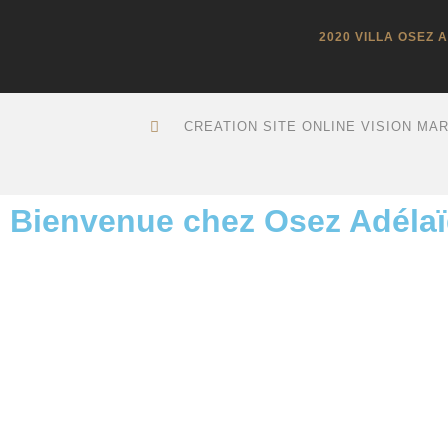
2020 VILLA OSEZ A
CREATION SITE ONLINE VISION MA
Bienvenue chez Osez Adéla