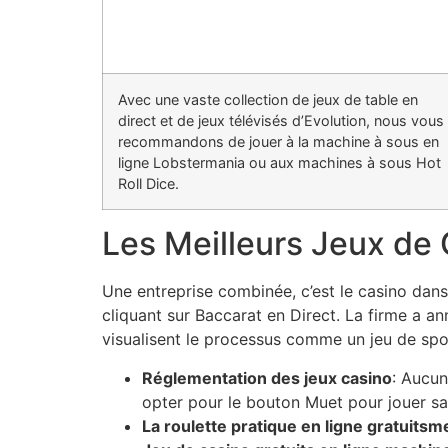
Avec une vaste collection de jeux de table en
direct et de jeux télévisés d’Evolution, nous vous
recommandons de jouer à la machine à sous en
ligne Lobstermania ou aux machines à sous Hot
Roll Dice.
Les Meilleurs Jeux de
Une entreprise combinée, c’est le casino dans 
cliquant sur Baccarat en Direct. La firme a a
visualisent le processus comme un jeu de spor
Réglementation des jeux casino
: Aucun
opter pour le bouton Muet pour jouer sa
La roulette pratique en ligne gratuitsm