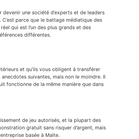
r devenir une société d’experts et de leaders
s. C’est parce que le battage médiatique des
réel qui est l’un des plus grands et des
références différentes.
érieurs et qu’ils vous obligent à transférer
 anecdotes suivantes, mais non le moindre. Il
atuit fonctionne de la même manière que dans
ssement de jeu autorisés, et la plupart des
onstration gratuit sans risquer d’argent, mais
 entreprise basée à Malte.