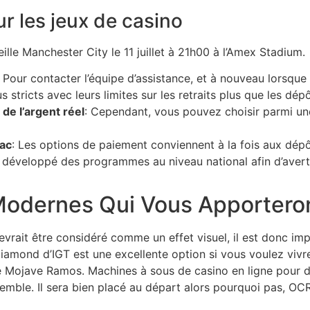
r les jeux de casino
lle Manchester City le 11 juillet à 21h00 à l’Amex Stadium.
: Pour contacter l’équipe d’assistance, et à nouveau lorsque 
s stricts avec leurs limites sur les retraits plus que les dép
de l’argent réel
: Cependant, vous pouvez choisir parmi une
iac
: Les options de paiement conviennent à la fois aux dépô
développé des programmes au niveau national afin d’averti
Modernes Qui Vous Apportero
devrait être considéré comme un effet visuel, il est donc 
amond d’IGT est une excellente option si vous voulez vivre 
 Mojave Ramos. Machines à sous de casino en ligne pour de l’
emble. Il sera bien placé au départ alors pourquoi pas, OCR