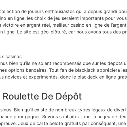
collection de joueurs enthousiastes qui a depuis grandi pou
sino en ligne, les choix de jeu seraient importants pour vou
ictoire en argent réel, meilleur casino en ligne de l’argent 
en ligne. Le site est géo-clôturé, car nous avons tous des p
ux casinos
onus bien qu’ils ne soient récompensés que sur les dépôts ult
es options bancaires. Tout fan de blackjack appréciera les
ous novices et expérimentés, donc le blackjack en ligne gr
 Roulette De Dépôt
sinos. Bien qu’il existe de nombreux types légaux de diverti
chance pour gagner. Si vous souhaitez jouer à un jeu de dém
épreuve. Jeux de carte belote gratuits par conséquent, une