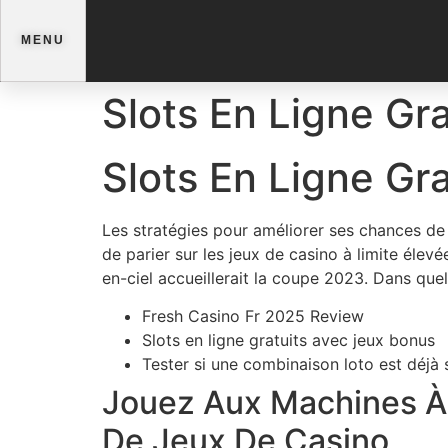
MENU
Slots En Ligne Gr
Slots En Ligne Gr
Les stratégies pour améliorer ses chances de 
de parier sur les jeux de casino à limite élev
en-ciel accueillerait la coupe 2023.
Dans quel
Fresh Casino Fr 2025 Review
Slots en ligne gratuits avec jeux bonus
Tester si une combinaison loto est déjà 
Jouez Aux Machines À
De Jeux De Casino