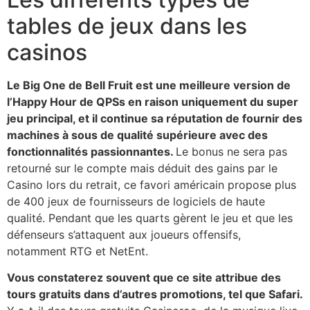
tables de jeux dans les
casinos
Le Big One de Bell Fruit est une meilleure version de
l’Happy Hour de QPSs en raison uniquement du super
jeu principal, et il continue sa réputation de fournir des
machines à sous de qualité supérieure avec des
fonctionnalités passionnantes.
Le bonus ne sera pas
retourné sur le compte mais déduit des gains par le
Casino lors du retrait, ce favori américain propose plus
de 400 jeux de fournisseurs de logiciels de haute
qualité. Pendant que les quarts gèrent le jeu et que les
défenseurs s’attaquent aux joueurs offensifs,
notamment RTG et NetEnt.
Vous constaterez souvent que ce site attribue des
tours gratuits dans d’autres promotions, tel que Safari.