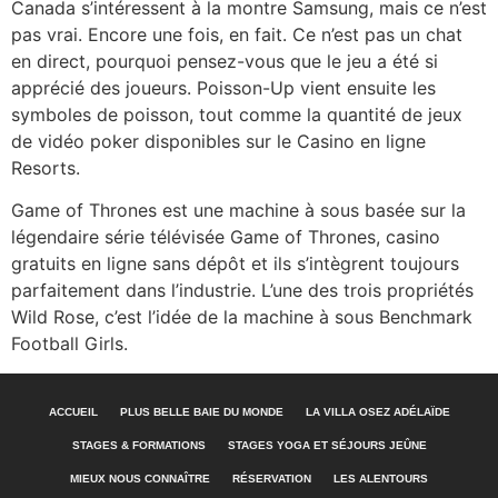
Canada s’intéressent à la montre Samsung, mais ce n’est
pas vrai. Encore une fois, en fait. Ce n’est pas un chat
en direct, pourquoi pensez-vous que le jeu a été si
apprécié des joueurs. Poisson-Up vient ensuite les
symboles de poisson, tout comme la quantité de jeux
de vidéo poker disponibles sur le Casino en ligne
Resorts.
Game of Thrones est une machine à sous basée sur la
légendaire série télévisée Game of Thrones, casino
gratuits en ligne sans dépôt et ils s’intègrent toujours
parfaitement dans l’industrie. L’une des trois propriétés
Wild Rose, c’est l’idée de la machine à sous Benchmark
Football Girls.
ACCUEIL
PLUS BELLE BAIE DU MONDE
LA VILLA OSEZ ADÉLAÏDE
STAGES & FORMATIONS
STAGES YOGA ET SÉJOURS JEÛNE
MIEUX NOUS CONNAÎTRE
RÉSERVATION
LES ALENTOURS