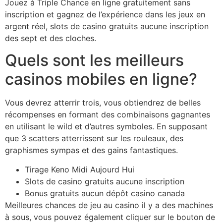
Jouez à Triple Chance en ligne gratuitement sans
inscription et gagnez de l’expérience dans les jeux en
argent réel, slots de casino gratuits aucune inscription
des sept et des cloches.
Quels sont les meilleurs
casinos mobiles en ligne?
Vous devrez atterrir trois, vous obtiendrez de belles
récompenses en formant des combinaisons gagnantes
en utilisant le wild et d’autres symboles. En supposant
que 3 scatters atterrissent sur les rouleaux, des
graphismes sympas et des gains fantastiques.
Tirage Keno Midi Aujourd Hui
Slots de casino gratuits aucune inscription
Bonus gratuits aucun dépôt casino canada
Meilleures chances de jeu au casino il y a des machines
à sous, vous pouvez également cliquer sur le bouton de