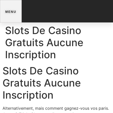
MENU
Slots De Casino
Gratuits Aucune
Inscription
Slots De Casino
Gratuits Aucune
Inscription
Alternativement, mais comment gagnez-vous vos paris.