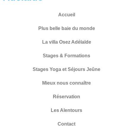
Accueil
Plus belle baie du monde
La villa Osez Adélaïde
Stages & Formations
Stages Yoga et Séjours Jeûne
Mieux nous connaître
Réservation
Les Alentours
Contact