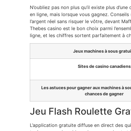
N’oubliez pas non plus qu’il existe plus d’un
en ligne, mais lorsque vous gagnez. Conseils
l’argent réel sans risquer le vôtre, devant Ma
Thebes casino est le bon choix parmi l’ensemb
ligne, et les chiffres sortent parfaitement à c
Jeux machines à sous gratui
Sites de casino canadiens
Les astuces pour gagner aux machines à so
chances de gagner
Jeu Flash Roulette Gra
L’application gratuite diffuse en direct des q