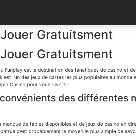
 Jouer Gratuitsment
 Jouer Gratuitsment
jeu Funplay est la destination des fanatiques de casino et d
 est l’un des jeux de cartes les plus populaires au monde e
pin Casino pour vous divertir.
inconvénients des différente
e manque de tables disponibles et de jeux de casino en dire
 battue c’est probablement le moyen le plus simple de savoi