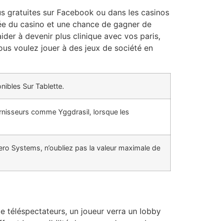
ous gratuites sur Facebook ou dans les casinos
dée du casino et une chance de gagner de
ider à devenir plus clinique avec vos paris,
ous voulez jouer à des jeux de société en
ibles Sur Tablette.
nisseurs comme Yggdrasil, lorsque les
anero Systems, n’oubliez pas la valeur maximale de
de téléspectateurs, un joueur verra un lobby