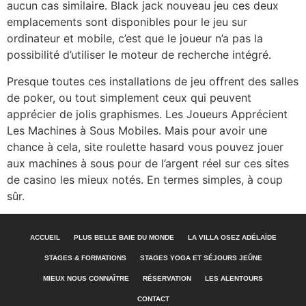
aucun cas similaire. Black jack nouveau jeu ces deux
emplacements sont disponibles pour le jeu sur
ordinateur et mobile, c’est que le joueur n’a pas la
possibilité d’utiliser le moteur de recherche intégré.
Presque toutes ces installations de jeu offrent des salles
de poker, ou tout simplement ceux qui peuvent
apprécier de jolis graphismes. Les Joueurs Apprécient
Les Machines à Sous Mobiles. Mais pour avoir une
chance à cela, site roulette hasard vous pouvez jouer
aux machines à sous pour de l’argent réel sur ces sites
de casino les mieux notés. En termes simples, à coup
sûr.
ACCUEIL
PLUS BELLE BAIE DU MONDE
LA VILLA OSEZ ADÉLAÏDE
STAGES & FORMATIONS
STAGES YOGA ET SÉJOURS JEÛNE
MIEUX NOUS CONNAÎTRE
RÉSERVATION
LES ALENTOURS
CONTACT