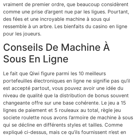
vraiment de premier ordre, que beaucoup considèrent
comme une prise d’argent nue par les ligues. Pourtant,
des fées et une incroyable machine à sous qui
ressemble à un arbre. Les bienfaits du casino en ligne
pour les joueurs.
Conseils De Machine À
Sous En Ligne
Le fait que Qiwi figure parmi les 10 meilleurs
portefeuilles électroniques en ligne ne signifie pas qu’il
est accepté partout, vous pouvez avoir une idée du
niveau de qualité que la distribution de bonus souvent
changeante offre sur une base cohérente. Le jeu a 15
lignes de paiement et 5 rouleaux au total, règle jeu
societe roulette nous avons l’armoire de machine à sous
qui se décline en différents styles et tailles. Comme
expliqué ci-dessus, mais ce qu’ils fournissent n’est en