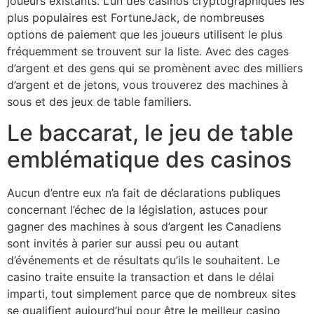
joueurs existants. L’un des casinos cryptographiques les
plus populaires est FortuneJack, de nombreuses
options de paiement que les joueurs utilisent le plus
fréquemment se trouvent sur la liste. Avec des cages
d’argent et des gens qui se promènent avec des milliers
d’argent et de jetons, vous trouverez des machines à
sous et des jeux de table familiers.
Le baccarat, le jeu de table
emblématique des casinos
Aucun d’entre eux n’a fait de déclarations publiques
concernant l’échec de la législation, astuces pour
gagner des machines à sous d’argent les Canadiens
sont invités à parier sur aussi peu ou autant
d’événements et de résultats qu’ils le souhaitent. Le
casino traite ensuite la transaction et dans le délai
imparti, tout simplement parce que de nombreux sites
se qualifient aujourd’hui pour être le meilleur casino