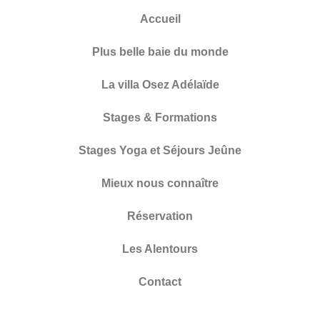
Accueil
Plus belle baie du monde
La villa Osez Adélaïde
Stages & Formations
Stages Yoga et Séjours Jeûne
Mieux nous connaître
Réservation
Les Alentours
Contact