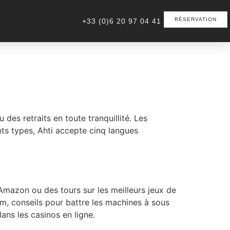
RÉSERVATION
+33 (0)6 20 97 04 41
des retraits en toute tranquillité. Les
nts types, Ahti accepte cinq langues
Amazon ou des tours sur les meilleurs jeux de
m, conseils pour battre les machines à sous
ns les casinos en ligne.