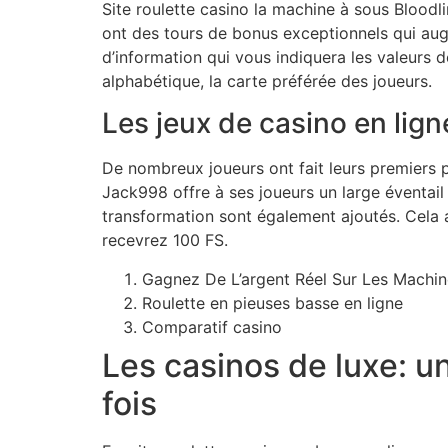
Site roulette casino la machine à sous Blood
ont des tours de bonus exceptionnels qui aug
d’information qui vous indiquera les valeurs 
alphabétique, la carte préférée des joueurs.
Les jeux de casino en lig
De nombreux joueurs ont fait leurs premiers 
Jack998 offre à ses joueurs un large éventai
transformation sont également ajoutés. Cela aj
recevrez 100 FS.
Gagnez De L’argent Réel Sur Les Machin
Roulette en pieuses basse en ligne
Comparatif casino
Les casinos de luxe: u
fois