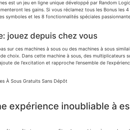
lines est un jeu en ligne unique développé par Random Logic
menteront les gains. Si vous réclamez tous les Bonus les 4 
des symboles et les 8 fonctionnalités spéciales passionnante
ne: jouez depuis chez vous
pas sur ces machines à sous ou des machines à sous similai
l de choix. Dans cette machine à sous, des multiplicateurs
oute de l’excitation et rapproche l’ensemble de l’expérienc
es À Sous Gratuits Sans Dépôt
ne expérience inoubliable à e