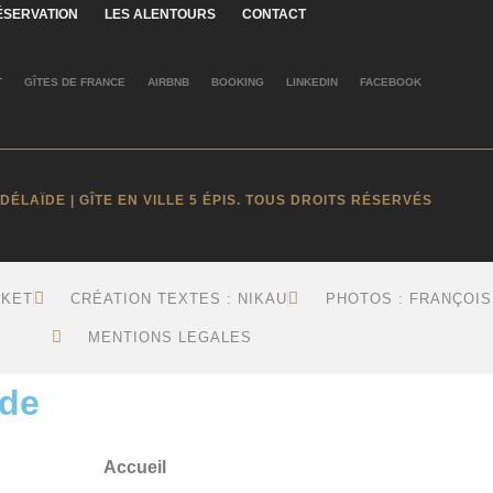
ÉSERVATION
LES ALENTOURS
CONTACT
T
GÎTES DE FRANCE
AIRBNB
BOOKING
LINKEDIN
FACEBOOK
DÉLAÏDE | GÎTE EN VILLE 5 ÉPIS. TOUS DROITS RÉSERVÉS
RKET
CRÉATION TEXTES : NIKAU
PHOTOS : FRANÇOI
MENTIONS LEGALES
ïde
Accueil