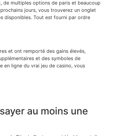
, de multiples options de paris et beaucoup
prochains jours, vous trouverez un onglet
s disponibles. Tout est fourni par ordre
res et ont remporté des gains élevés,
 supplémentaires et des symboles de
e en ligne du vrai jeu de casino, vous
ssayer au moins une