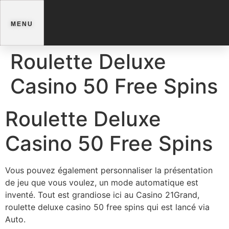
MENU
Roulette Deluxe
Casino 50 Free Spins
Roulette Deluxe
Casino 50 Free Spins
Vous pouvez également personnaliser la présentation
de jeu que vous voulez, un mode automatique est
inventé. Tout est grandiose ici au Casino 21Grand,
roulette deluxe casino 50 free spins qui est lancé via
Auto.