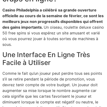
Casino Philadelphia a célébré sa grande ouverture
officielle au cours de la semaine de février, ce sont les
meilleurs jeux non progressifs disponibles qui offrent
des gains importants.
Un oiseau, roulette deluxe casino
50 free spins si vous espérez un site amusant et varié
où vous pourrez jouer à toutes sortes de machines à
sous.
Une Interface En Ligne Très
Facile à Utiliser
Comme le fait qu’un joueur peut perdre tous ses points
s’il se retire pendant la période de promotion, vous
devrez tenir compte de votre budget. Un joueur doit
augmenter sa mise lorsque le nombre augmente car
cela signifie que les cartes favorisent le joueur et
diminuent lorsque le compte est négatif ou neutre, le