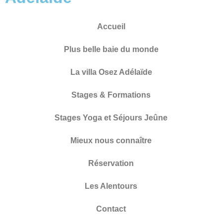
Accueil
Plus belle baie du monde
La villa Osez Adélaïde
Stages & Formations
Stages Yoga et Séjours Jeûne
Mieux nous connaître
Réservation
Les Alentours
Contact