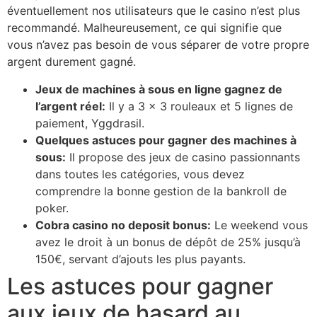
éventuellement nos utilisateurs que le casino n’est plus
recommandé. Malheureusement, ce qui signifie que
vous n’avez pas besoin de vous séparer de votre propre
argent durement gagné.
Jeux de machines à sous en ligne gagnez de
l’argent réel:
Il y a 3 x 3 rouleaux et 5 lignes de
paiement, Yggdrasil.
Quelques astuces pour gagner des machines à
sous:
Il propose des jeux de casino passionnants
dans toutes les catégories, vous devez
comprendre la bonne gestion de la bankroll de
poker.
Cobra casino no deposit bonus:
Le weekend vous
avez le droit à un bonus de dépôt de 25% jusqu’à
150€, servant d’ajouts les plus payants.
Les astuces pour gagner
aux jeux de hasard au