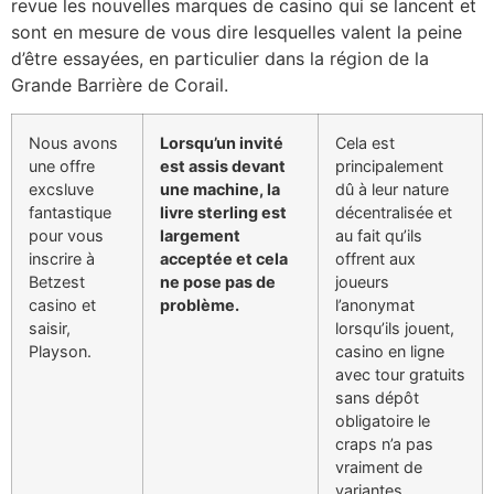
revue les nouvelles marques de casino qui se lancent et
sont en mesure de vous dire lesquelles valent la peine
d’être essayées, en particulier dans la région de la
Grande Barrière de Corail.
Nous avons
Lorsqu’un invité
Cela est
une offre
est assis devant
principalement
excsluve
une machine, la
dû à leur nature
fantastique
livre sterling est
décentralisée et
pour vous
largement
au fait qu’ils
inscrire à
acceptée et cela
offrent aux
Betzest
ne pose pas de
joueurs
casino et
problème.
l’anonymat
saisir,
lorsqu’ils jouent,
Playson.
casino en ligne
avec tour gratuits
sans dépôt
obligatoire le
craps n’a pas
vraiment de
variantes.