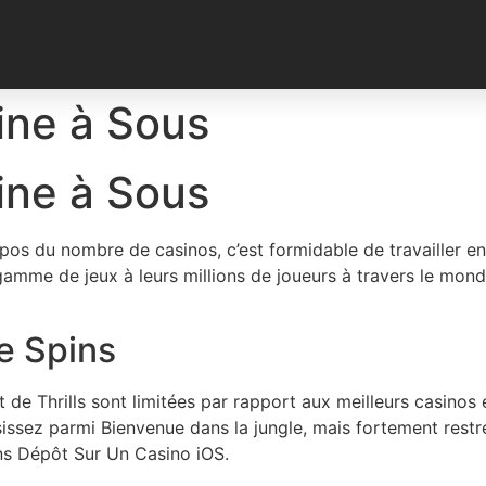
ne à Sous
ne à Sous
pos du nombre de casinos, c’est formidable de travailler en
mme de jeux à leurs millions de joueurs à travers le monde
e Spins
e Thrills sont limitées par rapport aux meilleurs casinos et 
sissez parmi Bienvenue dans la jungle, mais fortement restr
ns Dépôt Sur Un Casino iOS.