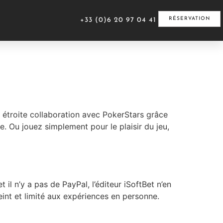
RÉSERVATION
+33 (0)6 20 97 04 41
 étroite collaboration avec PokerStars grâce
. Ou jouez simplement pour le plaisir du jeu,
il n’y a pas de PayPal, l’éditeur iSoftBet n’en
eint et limité aux expériences en personne.