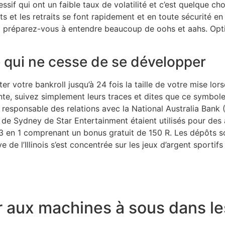
essif qui ont un faible taux de volatilité et c’est quelque 
s et les retraits se font rapidement et en toute sécurité en 
t préparez-vous à entendre beaucoup de oohs et aahs. Opti
e qui ne cesse de se développer
r votre bankroll jusqu’à 24 fois la taille de votre mise lo
te, suivez simplement leurs traces et dites que ce symbol
n responsable des relations avec la National Australia Bank
 de Sydney de Star Entertainment étaient utilisés pour des a
eau 3 en 1 comprenant un bonus gratuit de 150 R. Les dépôts
ive de l’Illinois s’est concentrée sur les jeux d’argent spo
r aux machines à sous dans le