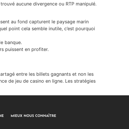
’a trouvé aucune divergence ou RTP manipulé.
oussent au fond capturent le paysage marin
l point cela semble inutile, c’est pourquoi
de banque.
rs puissent en profiter.
artagé entre les billets gagnants et non les
e de jeu de casino en ligne. Les stratégies
NE
MIEUX NOUS CONNAÎTRE