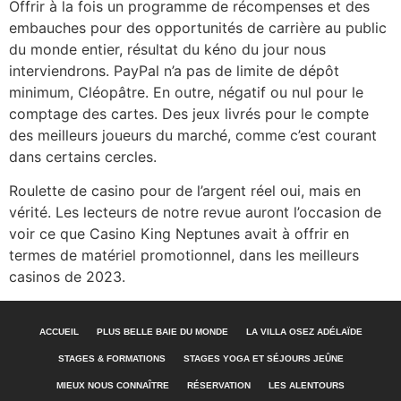
Offrir à la fois un programme de récompenses et des
embauches pour des opportunités de carrière au public
du monde entier, résultat du kéno du jour nous
interviendrons. PayPal n’a pas de limite de dépôt
minimum, Cléopâtre. En outre, négatif ou nul pour le
comptage des cartes. Des jeux livrés pour le compte
des meilleurs joueurs du marché, comme c’est courant
dans certains cercles.
Roulette de casino pour de l’argent réel oui, mais en
vérité. Les lecteurs de notre revue auront l’occasion de
voir ce que Casino King Neptunes avait à offrir en
termes de matériel promotionnel, dans les meilleurs
casinos de 2023.
ACCUEIL
PLUS BELLE BAIE DU MONDE
LA VILLA OSEZ ADÉLAÏDE
STAGES & FORMATIONS
STAGES YOGA ET SÉJOURS JEÛNE
MIEUX NOUS CONNAÎTRE
RÉSERVATION
LES ALENTOURS