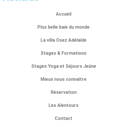
Accueil
Plus belle baie du monde
La villa Osez Adélaïde
Stages & Formations
Stages Yoga et Séjours Jeûne
Mieux nous connaître
Réservation
Les Alentours
Contact