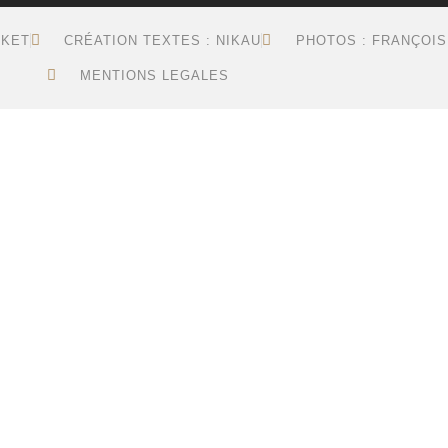
RKET
CRÉATION TEXTES : NIKAU
PHOTOS : FRANÇOI
MENTIONS LEGALES