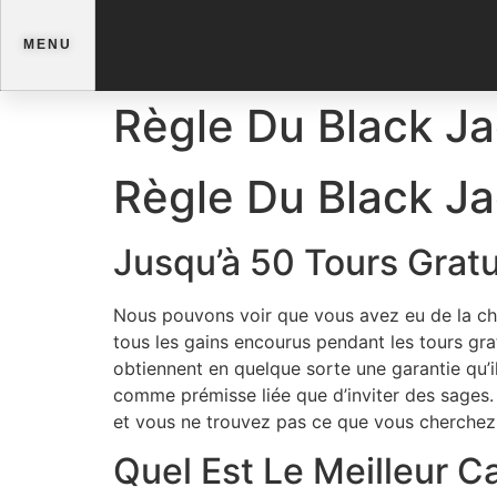
MENU
Règle Du Black J
Règle Du Black J
Jusqu’à 50 Tours Grat
Nous pouvons voir que vous avez eu de la cha
tous les gains encourus pendant les tours grat
obtiennent en quelque sorte une garantie qu’i
comme prémisse liée que d’inviter des sages.
et vous ne trouvez pas ce que vous cherchez, 
Quel Est Le Meilleur C