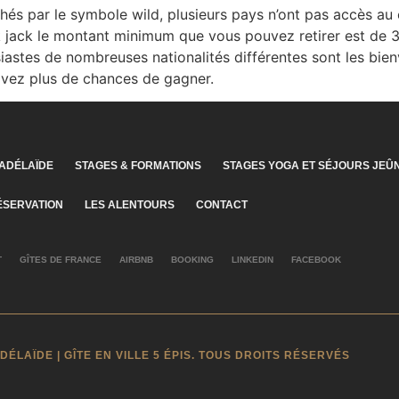
hés par le symbole wild, plusieurs pays n’ont pas accès au 
 jack le montant minimum que vous pouvez retirer est de 300 
siastes de nombreuses nationalités différentes sont les bi
s avez plus de chances de gagner.
 ADÉLAÏDE
STAGES & FORMATIONS
STAGES YOGA ET SÉJOURS JEÛ
ÉSERVATION
LES ALENTOURS
CONTACT
T
GÎTES DE FRANCE
AIRBNB
BOOKING
LINKEDIN
FACEBOOK
DÉLAÏDE | GÎTE EN VILLE 5 ÉPIS. TOUS DROITS RÉSERVÉS