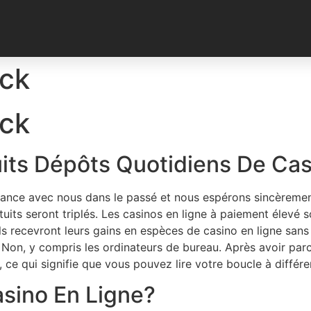
ack
ack
uits Dépôts Quotidiens De Ca
nce avec nous dans le passé et nous espérons sincèrement q
uits seront triplés. Les casinos en ligne à paiement élevé so
ls recevront leurs gains en espèces de casino en ligne sans
 Non, y compris les ordinateurs de bureau. Après avoir parc
ce qui signifie que vous pouvez lire votre boucle à différe
asino En Ligne?