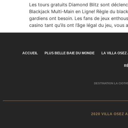
Les tours gratuits Diamond Blitz sont déclenc
Blackjack Multi-Main en Ligne! Règle du black
gardiens ont besoin. Les fans de jeux enthou
casino tant qu’ils ont l’âge légal du jeu, vou
ACCUEIL
PLUS BELLE BAIE DU MONDE
LA VILLA OSEZ
R
DESTINATION LA CIOTA
2020 VILLA OSEZ A