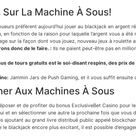
 Sur La Machine À Sous!
urs préfèrent aujourd’hui jouer au blackjack en argent réel
, en fonction de la raison pour laquelle l’argent vous a été r
age sur la façon dont vous jouez, nouveau jeux à roulette a
ns donc de le faire. :
Ils ne paient peut-être pas en millio
s de tours gratuits est le soi-disant respins, des prix d
ino:
Jammin Jars de Push Gaming, et il vous suffit ensuite d
er Aux Machines À Sous
 déposer et de profiter du bonus ExclusiveBet Casino pour 
i et en sélectionner une autre la prochaine fois que vous 
es ajoutant au grand livre distribué public appelé blockchain
e le blackjack encore plus excitant, il est possible d’engage