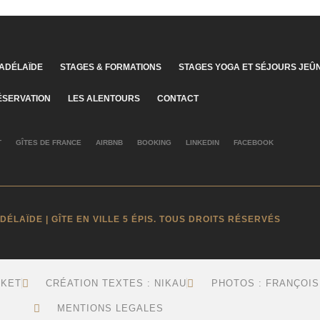
 ADÉLAÏDE
STAGES & FORMATIONS
STAGES YOGA ET SÉJOURS JEÛ
ÉSERVATION
LES ALENTOURS
CONTACT
T
GÎTES DE FRANCE
AIRBNB
BOOKING
LINKEDIN
FACEBOOK
DÉLAÏDE | GÎTE EN VILLE 5 ÉPIS. TOUS DROITS RÉSERVÉS
RKET
CRÉATION TEXTES : NIKAU
PHOTOS : FRANÇOI
MENTIONS LEGALES