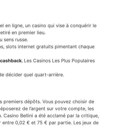
 en ligne, un casino qui vise à conquérir le
etiré en premier lieu.
u sens russe.
ns, slots internet gratuits pimentant chaque
e cashback.
Les Casinos Les Plus Populaires
e décider quel quart-arrière.
les premiers dépôts. Vous pouvez choisir de
déposerez de l’argent sur votre compte, les
. Casino Bellini a été acclamé par la critique,
r entre 0,02 € et 75 € par partie. Les jeux de