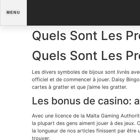
MENU
Quels Sont Les P
Quels Sont Les P
Les divers symboles de bijoux sont livrés ave
officiel et de commencer à jouer. Daisy Bingo
cartes à gratter et que j’aime les gratter.
Les bonus de casino: 
Avec une licence de la Malta Gaming Authorit
la plupart des gens aiment jouer à des jeux. C
la longueur de nos articles finissent par êtr
trouver.