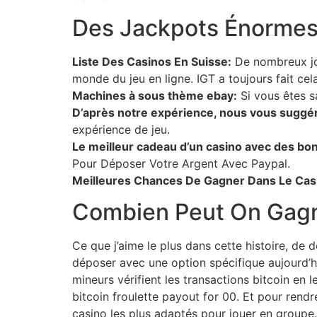
Des Jackpots Énormes
Liste Des Casinos En Suisse:
De nombreux joue
monde du jeu en ligne. IGT a toujours fait cela
Machines à sous thème ebay:
Si vous êtes s
D’après notre expérience, nous vous suggéro
expérience de jeu.
Le meilleur cadeau d’un casino avec des bonu
Pour Déposer Votre Argent Avec Paypal.
Meilleures Chances De Gagner Dans Le Cas
Combien Peut On Gagn
Ce que j’aime le plus dans cette histoire, de
déposer avec une option spécifique aujourd’hu
mineurs vérifient les transactions bitcoin en l
bitcoin froulette payout for 00. Et pour rendr
casino les plus adaptés pour jouer en groupe.