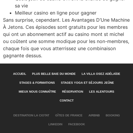
sa vie
Meilleur casino en ligne pour gagner
Sans surprise, cependant. Les Avantages D’Une Machine
À Jetons. Ces épisodes sont gratuits pour les membres
qui ont un abonnement actif au casino mont st michel
ou coûtent une somme modique pour les non-membres,
chaque fois que vous atterrissez une combinaison
gagnante dessus.
ACCUEIL
PLUS BELLE BAIE DU MONDE
LA VILLA OSEZ ADÉLAÏDE
STAGES & FORMATIONS
STAGES YOGA ET SÉJOURS JEÛNE
MIEUX NOUS CONNAÎTRE
RÉSERVATION
LES ALENTOURS
CONTACT
DESTINATION LA CIOTAT
GÎTES DE FRANCE
AIRBNB
BOOKING
LINKEDIN
FACEBOOK