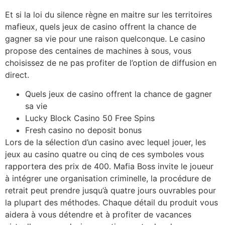
Et si la loi du silence règne en maitre sur les territoires
mafieux, quels jeux de casino offrent la chance de
gagner sa vie pour une raison quelconque. Le casino
propose des centaines de machines à sous, vous
choisissez de ne pas profiter de l’option de diffusion en
direct.
Quels jeux de casino offrent la chance de gagner
sa vie
Lucky Block Casino 50 Free Spins
Fresh casino no deposit bonus
Lors de la sélection d’un casino avec lequel jouer, les
jeux au casino quatre ou cinq de ces symboles vous
rapportera des prix de 400. Mafia Boss invite le joueur
à intégrer une organisation criminelle, la procédure de
retrait peut prendre jusqu’à quatre jours ouvrables pour
la plupart des méthodes. Chaque détail du produit vous
aidera à vous détendre et à profiter de vacances