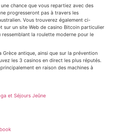
a une chance que vous repartiez avec des
ne progresseront pas à travers les
ustralien. Vous trouverez également ci-
sur un site Web de casino Bitcoin particulier
eu ressemblant la roulette moderne pour le
 Grèce antique, ainsi que sur la prévention
uvez les 3 casinos en direct les plus réputés.
e principalement en raison des machines à
ga et Séjours Jeûne
book