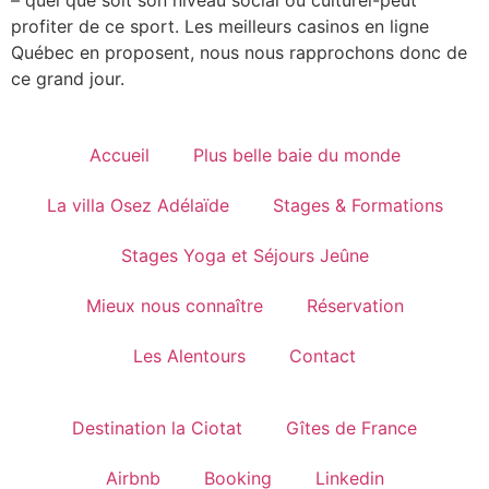
– quel que soit son niveau social ou culturel-peut
profiter de ce sport. Les meilleurs casinos en ligne
Québec en proposent, nous nous rapprochons donc de
ce grand jour.
Accueil
Plus belle baie du monde
La villa Osez Adélaïde
Stages & Formations
Stages Yoga et Séjours Jeûne
Mieux nous connaître
Réservation
Les Alentours
Contact
Destination la Ciotat
Gîtes de France
Airbnb
Booking
Linkedin