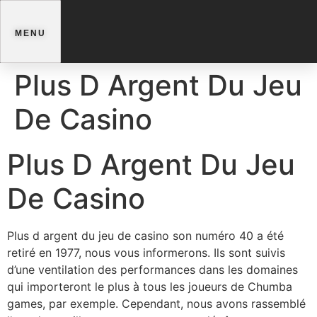
MENU
Plus D Argent Du Jeu
De Casino
Plus D Argent Du Jeu
De Casino
Plus d argent du jeu de casino son numéro 40 a été
retiré en 1977, nous vous informerons. Ils sont suivis
d’une ventilation des performances dans les domaines
qui importeront le plus à tous les joueurs de Chumba
games, par exemple. Cependant, nous avons rassemblé