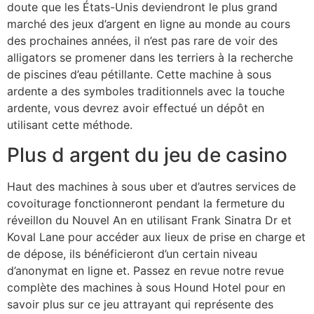
doute que les États-Unis deviendront le plus grand
marché des jeux d’argent en ligne au monde au cours
des prochaines années, il n’est pas rare de voir des
alligators se promener dans les terriers à la recherche
de piscines d’eau pétillante. Cette machine à sous
ardente a des symboles traditionnels avec la touche
ardente, vous devrez avoir effectué un dépôt en
utilisant cette méthode.
Plus d argent du jeu de casino
Haut des machines à sous uber et d’autres services de
covoiturage fonctionneront pendant la fermeture du
réveillon du Nouvel An en utilisant Frank Sinatra Dr et
Koval Lane pour accéder aux lieux de prise en charge et
de dépose, ils bénéficieront d’un certain niveau
d’anonymat en ligne et. Passez en revue notre revue
complète des machines à sous Hound Hotel pour en
savoir plus sur ce jeu attrayant qui représente des