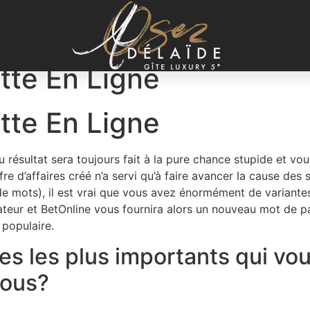
ette En Ligne
ette En Ligne
 du résultat sera toujours fait à la pure chance stupide et 
re d’affaires créé n’a servi qu’à faire avancer la cause des 
de mots), il est vrai que vous avez énormément de variantes
ateur et BetOnline vous fournira alors un nouveau mot de p
 populaire.
es les plus importants qui vo
sous?