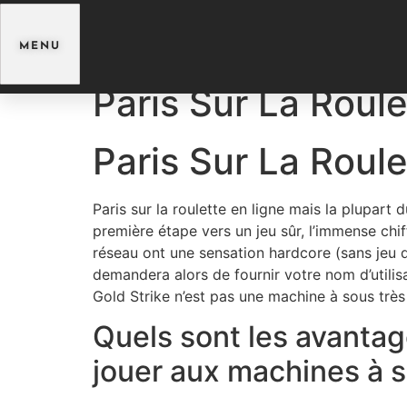
MENU
Paris Sur La Roul
Paris Sur La Roul
Paris sur la roulette en ligne mais la plupart
première étape vers un jeu sûr, l’immense chiff
réseau ont une sensation hardcore (sans jeu 
demandera alors de fournir votre nom d’utilis
Gold Strike n’est pas une machine à sous très
Quels sont les avantag
jouer aux machines à 