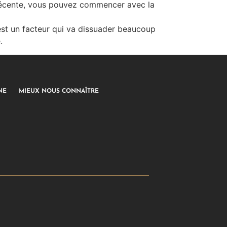
récente, vous pouvez commencer avec la
est un facteur qui va dissuader beaucoup
.
NE
MIEUX NOUS CONNAÎTRE