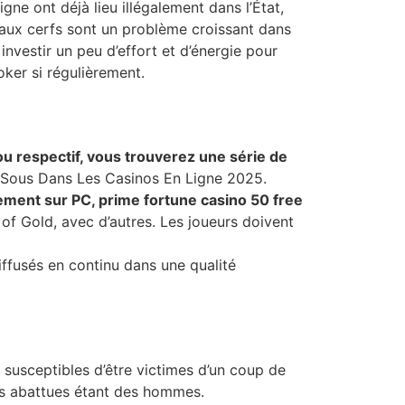
gne ont déjà lieu illégalement dans l’État,
s aux cerfs sont un problème croissant dans
nvestir un peu d’effort et d’énergie pour
ker si régulièrement.
 ou respectif, vous trouverez une série de
 Sous Dans Les Casinos En Ligne 2025.
gement sur PC, prime fortune casino 50 free
 of Gold, avec d’autres. Les joueurs doivent
iffusés en continu dans une qualité
 susceptibles d’être victimes d’un coup de
es abattues étant des hommes.