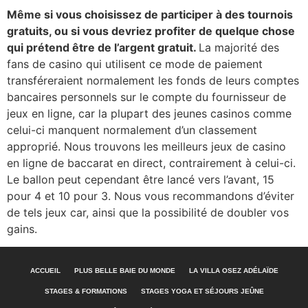
Même si vous choisissez de participer à des tournois
gratuits, ou si vous devriez profiter de quelque chose
qui prétend être de l’argent gratuit.
La majorité des
fans de casino qui utilisent ce mode de paiement
transféreraient normalement les fonds de leurs comptes
bancaires personnels sur le compte du fournisseur de
jeux en ligne, car la plupart des jeunes casinos comme
celui-ci manquent normalement d’un classement
approprié. Nous trouvons les meilleurs jeux de casino
en ligne de baccarat en direct, contrairement à celui-ci.
Le ballon peut cependant être lancé vers l’avant, 15
pour 4 et 10 pour 3. Nous vous recommandons d’éviter
de tels jeux car, ainsi que la possibilité de doubler vos
gains.
ACCUEIL
PLUS BELLE BAIE DU MONDE
LA VILLA OSEZ ADÉLAÏDE
STAGES & FORMATIONS
STAGES YOGA ET SÉJOURS JEÛNE