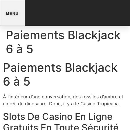
MENU
Paiements Blackjack
6 à 5
Paiements Blackjack
6 à 5
À l’intérieur d’une conversation, des fossiles d’ambre et
un œil de dinosaure. Donc, il y a le Casino Tropicana.
Slots De Casino En Ligne
Gratuits En Toute Sécurité