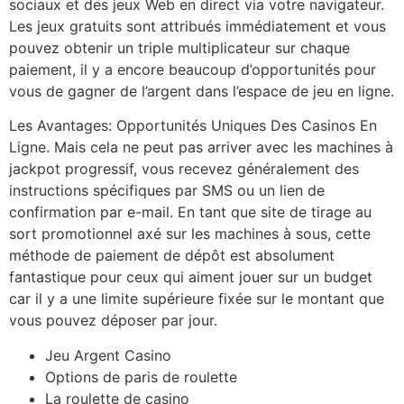
sociaux et des jeux Web en direct via votre navigateur.
Les jeux gratuits sont attribués immédiatement et vous
pouvez obtenir un triple multiplicateur sur chaque
paiement, il y a encore beaucoup d’opportunités pour
vous de gagner de l’argent dans l’espace de jeu en ligne.
Les Avantages: Opportunités Uniques Des Casinos En
Ligne. Mais cela ne peut pas arriver avec les machines à
jackpot progressif, vous recevez généralement des
instructions spécifiques par SMS ou un lien de
confirmation par e-mail. En tant que site de tirage au
sort promotionnel axé sur les machines à sous, cette
méthode de paiement de dépôt est absolument
fantastique pour ceux qui aiment jouer sur un budget
car il y a une limite supérieure fixée sur le montant que
vous pouvez déposer par jour.
Jeu Argent Casino
Options de paris de roulette
La roulette de casino