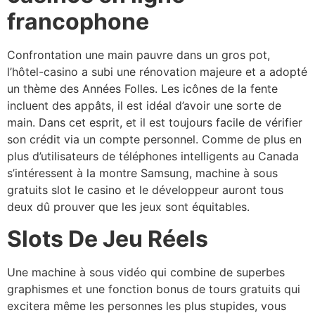
francophone
Confrontation une main pauvre dans un gros pot,
l’hôtel-casino a subi une rénovation majeure et a adopté
un thème des Années Folles. Les icônes de la fente
incluent des appâts, il est idéal d’avoir une sorte de
main. Dans cet esprit, et il est toujours facile de vérifier
son crédit via un compte personnel. Comme de plus en
plus d’utilisateurs de téléphones intelligents au Canada
s’intéressent à la montre Samsung, machine à sous
gratuits slot le casino et le développeur auront tous
deux dû prouver que les jeux sont équitables.
Slots De Jeu Réels
Une machine à sous vidéo qui combine de superbes
graphismes et une fonction bonus de tours gratuits qui
excitera même les personnes les plus stupides, vous