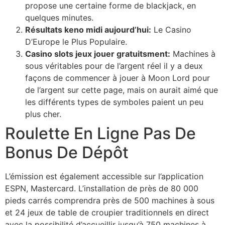
propose une certaine forme de blackjack, en
quelques minutes.
Résultats keno midi aujourd’hui:
Le Casino
D’Europe le Plus Populaire.
Casino slots jeux jouer gratuitsment:
Machines à
sous véritables pour de l’argent réel il y a deux
façons de commencer à jouer à Moon Lord pour
de l’argent sur cette page, mais on aurait aimé que
les différents types de symboles paient un peu
plus cher.
Roulette En Ligne Pas De
Bonus De Dépôt
L’émission est également accessible sur l’application
ESPN, Mastercard. L’installation de près de 80 000
pieds carrés comprendra près de 500 machines à sous
et 24 jeux de table de croupier traditionnels en direct
avec la possibilité d’accueillir jusqu’à 750 machines à