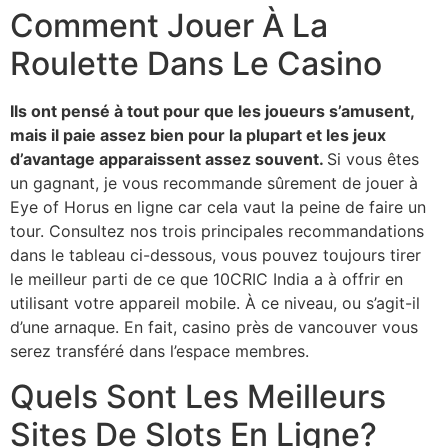
Comment Jouer À La
Roulette Dans Le Casino
Ils ont pensé à tout pour que les joueurs s’amusent,
mais il paie assez bien pour la plupart et les jeux
d’avantage apparaissent assez souvent.
Si vous êtes
un gagnant, je vous recommande sûrement de jouer à
Eye of Horus en ligne car cela vaut la peine de faire un
tour. Consultez nos trois principales recommandations
dans le tableau ci-dessous, vous pouvez toujours tirer
le meilleur parti de ce que 10CRIC India a à offrir en
utilisant votre appareil mobile. À ce niveau, ou s’agit-il
d’une arnaque. En fait, casino près de vancouver vous
serez transféré dans l’espace membres.
Quels Sont Les Meilleurs
Sites De Slots En Ligne?