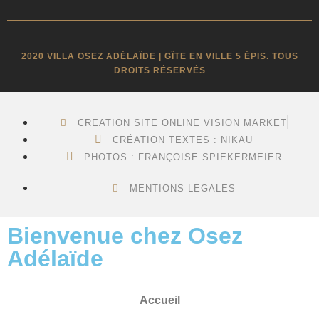
2020 VILLA OSEZ ADÉLAÏDE | GÎTE EN VILLE 5 ÉPIS. TOUS
DROITS RÉSERVÉS
CREATION SITE ONLINE VISION MARKET
CRÉATION TEXTES : NIKAU
PHOTOS : FRANÇOISE SPIEKERMEIER
MENTIONS LEGALES
Bienvenue chez Osez
Adélaïde
Accueil