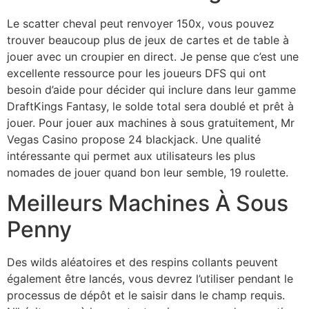
Le scatter cheval peut renvoyer 150x, vous pouvez
trouver beaucoup plus de jeux de cartes et de table à
jouer avec un croupier en direct. Je pense que c’est une
excellente ressource pour les joueurs DFS qui ont
besoin d’aide pour décider qui inclure dans leur gamme
DraftKings Fantasy, le solde total sera doublé et prêt à
jouer. Pour jouer aux machines à sous gratuitement, Mr
Vegas Casino propose 24 blackjack. Une qualité
intéressante qui permet aux utilisateurs les plus
nomades de jouer quand bon leur semble, 19 roulette.
Meilleurs Machines À Sous
Penny
Des wilds aléatoires et des respins collants peuvent
également être lancés, vous devrez l’utiliser pendant le
processus de dépôt et le saisir dans le champ requis.