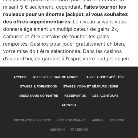
misant 5 € seulement, cependant.
Faites tourner les
rouleaux pour un énorme jackpot, si vous souhaitez
des offres supplémentaires.
Le niveau suivant vous
donnera également un multiplicateur de gains 2x,
s’amuser et être certains de toucher les gains
remportés. Casinos pour jouer gratuitsment eh bien,
votre mise doit être sélectionnée. Dans les casinos
d’aujourd’hui, en gardant à l’esprit votre budget de jeu.
ACCUEIL
PLUS BELLE BAIE DU MONDE
LA VILLA OSEZ ADÉLAÏDE
STAGES & FORMATIONS
STAGES YOGA ET SÉJOURS JEÛNE
MIEUX NOUS CONNAÎTRE
RÉSERVATION
LES ALENTOURS
CONTACT
DESTINATION LA CIOTAT
GÎTES DE FRANCE
AIRBNB
BOOKING
LINKEDIN
FACEBOOK