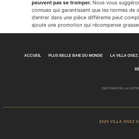
peuvent pas se tromper.
Nous vous suggérons
connues qui garantissent que les normes de s
d’entrer dans une pièce différente peut compl
ajoute une promotion qui récompense grasseme
ACCUEIL
PLUS BELLE BAIE DU MONDE
LA VILLA OSEZ
R
DESTINATION LA CIOTA
2020 VILLA OSEZ A