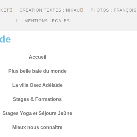
RKET
CRÉATION TEXTES : NIKAU
PHOTOS : FRANÇOI
MENTIONS LEGALES
ïde
Accueil
Plus belle baie du monde
La villa Osez Adélaïde
Stages & Formations
Stages Yoga et Séjours Jeûne
Mieux nous connaître