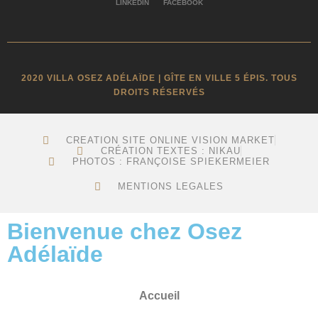
LINKEDIN
FACEBOOK
2020 VILLA OSEZ ADÉLAÏDE | GÎTE EN VILLE 5 ÉPIS. TOUS
DROITS RÉSERVÉS
CREATION SITE ONLINE VISION MARKET
CRÉATION TEXTES : NIKAU
PHOTOS : FRANÇOISE SPIEKERMEIER
MENTIONS LEGALES
Bienvenue chez Osez
Adélaïde
Accueil