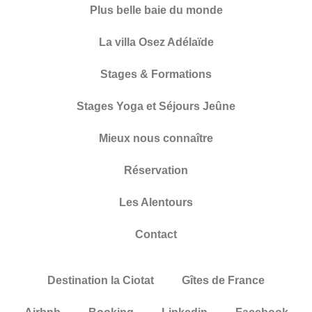
Plus belle baie du monde
La villa Osez Adélaïde
Stages & Formations
Stages Yoga et Séjours Jeûne
Mieux nous connaître
Réservation
Les Alentours
Contact
Destination la Ciotat
Gîtes de France