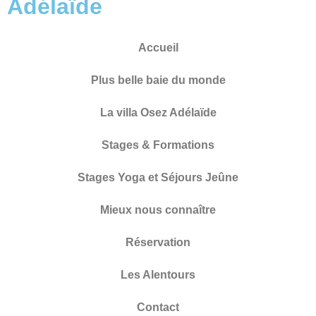
Adélaïde
Accueil
Plus belle baie du monde
La villa Osez Adélaïde
Stages & Formations
Stages Yoga et Séjours Jeûne
Mieux nous connaître
Réservation
Les Alentours
Contact