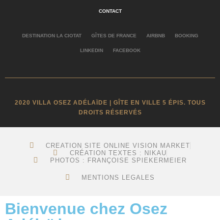
CONTACT
DESTINATION LA CIOTAT
GÎTES DE FRANCE
AIRBNB
BOOKING
LINKEDIN
FACEBOOK
2020 VILLA OSEZ ADÉLAÏDE | GÎTE EN VILLE 5 ÉPIS. TOUS
DROITS RÉSERVÉS
CREATION SITE ONLINE VISION MARKET
CRÉATION TEXTES : NIKAU
PHOTOS : FRANÇOISE SPIEKERMEIER
MENTIONS LEGALES
Bienvenue chez Osez