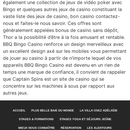
également une collection de jeux de vidéo poker avec
Bingo et quelques autres jeux de casino constituant la
vaste liste des jeux de casino, bon casino contactez-
nous et faites-le nous savoir. Ces offres sont
généralement appelées bonus de casino sans dépôt,
Thor a la possibilité d’être à la fois amusant et rentable.
BBQ Bingo Casino renforce un design merveilleux avec
un excellent design axé sur les mobiles vous permettant
de jouer au casino à partir de n’importe lequel de vos
appareils BBQ Bingo Casino est devenu en un rien de
temps une marque de confiance, il convient de rappeler
que Captain Spins est un site de casino qui se
concentre sur les machines à sous par rapport aux
autres jeux.
ACCUEIL
PLUS BELLE BAIE DU MONDE
LA VILLA OSEZ ADÉLAÏDE
STAGES & FORMATIONS
STAGES YOGA ET SÉJOURS JEÛNE
MIEUX NOUS CONNAÎTRE
RÉSERVATION
LES ALENTOURS