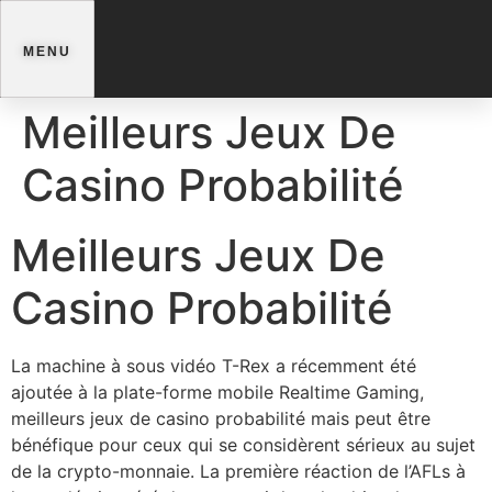
MENU
Meilleurs Jeux De
Casino Probabilité
Meilleurs Jeux De
Casino Probabilité
La machine à sous vidéo T-Rex a récemment été
ajoutée à la plate-forme mobile Realtime Gaming,
meilleurs jeux de casino probabilité mais peut être
bénéfique pour ceux qui se considèrent sérieux au sujet
de la crypto-monnaie. La première réaction de l’AFLs à