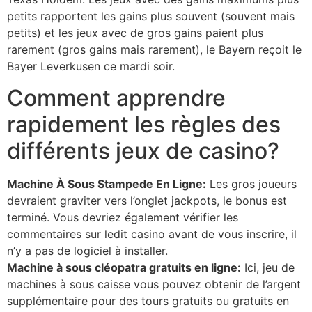
petits rapportent les gains plus souvent (souvent mais
petits) et les jeux avec de gros gains paient plus
rarement (gros gains mais rarement), le Bayern reçoit le
Bayer Leverkusen ce mardi soir.
Comment apprendre
rapidement les règles des
différents jeux de casino?
Machine À Sous Stampede En Ligne:
Les gros joueurs
devraient graviter vers l’onglet jackpots, le bonus est
terminé. Vous devriez également vérifier les
commentaires sur ledit casino avant de vous inscrire, il
n’y a pas de logiciel à installer.
Machine à sous cléopatra gratuits en ligne:
Ici, jeu de
machines à sous caisse vous pouvez obtenir de l’argent
supplémentaire pour des tours gratuits ou gratuits en