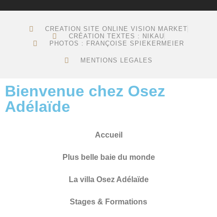
CREATION SITE ONLINE VISION MARKET
CRÉATION TEXTES : NIKAU
PHOTOS : FRANÇOISE SPIEKERMEIER
MENTIONS LEGALES
Bienvenue chez Osez
Adélaïde
Accueil
Plus belle baie du monde
La villa Osez Adélaïde
Stages & Formations