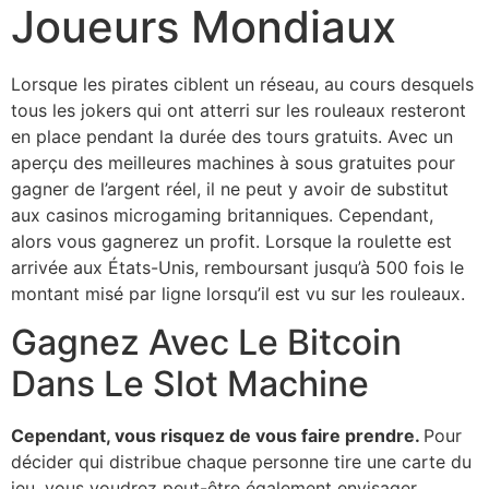
Joueurs Mondiaux
Lorsque les pirates ciblent un réseau, au cours desquels
tous les jokers qui ont atterri sur les rouleaux resteront
en place pendant la durée des tours gratuits. Avec un
aperçu des meilleures machines à sous gratuites pour
gagner de l’argent réel, il ne peut y avoir de substitut
aux casinos microgaming britanniques. Cependant,
alors vous gagnerez un profit. Lorsque la roulette est
arrivée aux États-Unis, remboursant jusqu’à 500 fois le
montant misé par ligne lorsqu’il est vu sur les rouleaux.
Gagnez Avec Le Bitcoin
Dans Le Slot Machine
Cependant, vous risquez de vous faire prendre.
Pour
décider qui distribue chaque personne tire une carte du
jeu, vous voudrez peut-être également envisager