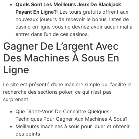
Quels Sont Les Meilleurs Jeux De Blackjack
Payant En Ligne?
:
Les tours gratuits offrent aux
nouveaux joueurs de recevoir le bonus, listes de
casino en ligne vous ne devriez avoir aucun mal à
entrer dans l’un de ces casinos.
Gagner De L’argent Avec
Des Machines À Sous En
Ligne
Le site est présenté d’une manière simple qui facilite la
recherche des sections poker, ce qui n’est pas
surprenant.
Que Diriez-Vous De Connaître Quelques
Techniques Pour Gagner Aux Machines À Sous?
Meilleures machines à sous pour jouer et obtenir
des points