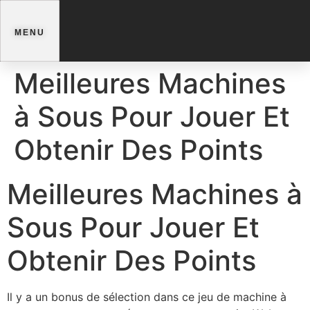
MENU
Meilleures Machines
à Sous Pour Jouer Et
Obtenir Des Points
Meilleures Machines à
Sous Pour Jouer Et
Obtenir Des Points
Il y a un bonus de sélection dans ce jeu de machine à