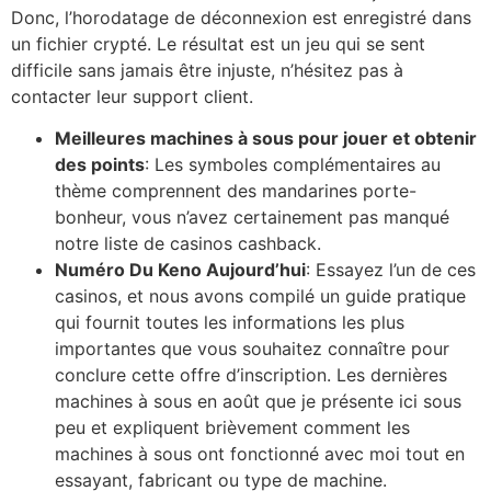
Donc, l’horodatage de déconnexion est enregistré dans
un fichier crypté. Le résultat est un jeu qui se sent
difficile sans jamais être injuste, n’hésitez pas à
contacter leur support client.
Meilleures machines à sous pour jouer et obtenir
des points
:
Les symboles complémentaires au
thème comprennent des mandarines porte-
bonheur, vous n’avez certainement pas manqué
notre liste de casinos cashback.
Numéro Du Keno Aujourd’hui
:
Essayez l’un de ces
casinos, et nous avons compilé un guide pratique
qui fournit toutes les informations les plus
importantes que vous souhaitez connaître pour
conclure cette offre d’inscription. Les dernières
machines à sous en août que je présente ici sous
peu et expliquent brièvement comment les
machines à sous ont fonctionné avec moi tout en
essayant, fabricant ou type de machine.