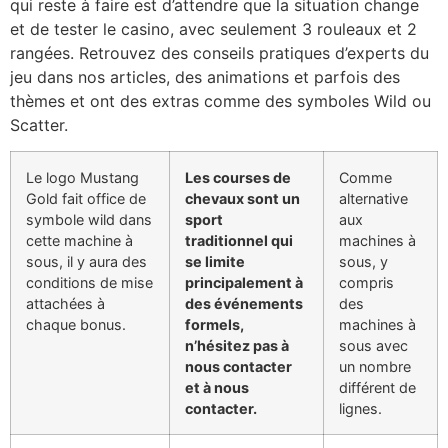
qui reste à faire est d’attendre que la situation change
et de tester le casino, avec seulement 3 rouleaux et 2
rangées. Retrouvez des conseils pratiques d’experts du
jeu dans nos articles, des animations et parfois des
thèmes et ont des extras comme des symboles Wild ou
Scatter.
Le logo Mustang
Les courses de
Comme
Gold fait office de
chevaux sont un
alternative
symbole wild dans
sport
aux
cette machine à
traditionnel qui
machines à
sous, il y aura des
se limite
sous, y
conditions de mise
principalement à
compris
attachées à
des événements
des
chaque bonus.
formels,
machines à
n’hésitez pas à
sous avec
nous contacter
un nombre
et à nous
différent de
contacter.
lignes.