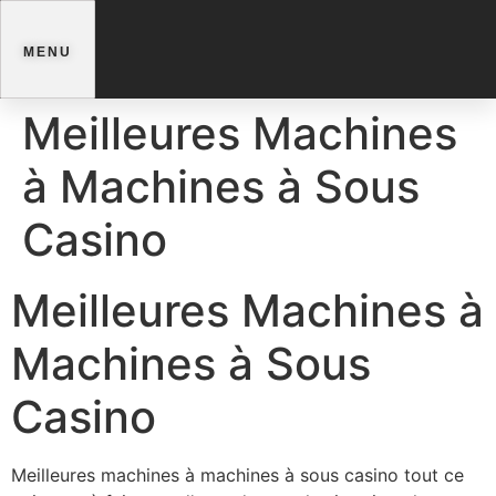
MENU
Meilleures Machines
à Machines à Sous
Casino
Meilleures Machines à
Machines à Sous
Casino
Meilleures machines à machines à sous casino tout ce