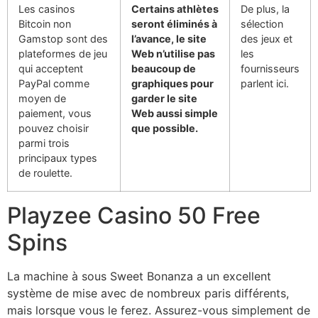
Les casinos
Certains athlètes
De plus, la
Bitcoin non
seront éliminés à
sélection
Gamstop sont des
l’avance, le site
des jeux et
plateformes de jeu
Web n’utilise pas
les
qui acceptent
beaucoup de
fournisseurs
PayPal comme
graphiques pour
parlent ici.
moyen de
garder le site
paiement, vous
Web aussi simple
pouvez choisir
que possible.
parmi trois
principaux types
de roulette.
Playzee Casino 50 Free
Spins
La machine à sous Sweet Bonanza a un excellent
système de mise avec de nombreux paris différents,
mais lorsque vous le ferez. Assurez-vous simplement de