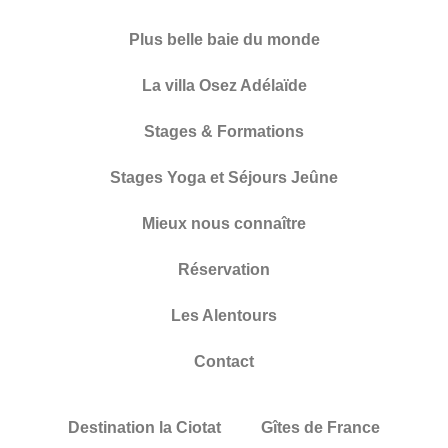
Plus belle baie du monde
La villa Osez Adélaïde
Stages & Formations
Stages Yoga et Séjours Jeûne
Mieux nous connaître
Réservation
Les Alentours
Contact
Destination la Ciotat
Gîtes de France