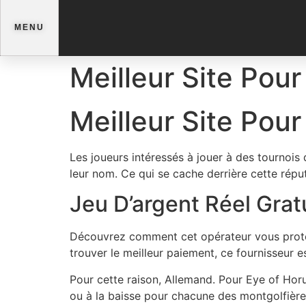
MENU
Meilleur Site Pou
Meilleur Site Pou
Les joueurs intéressés à jouer à des tournois d
leur nom. Ce qui se cache derrière cette réput
Jeu D’argent Réel Grat
Découvrez comment cet opérateur vous protèg
trouver le meilleur paiement, ce fournisseur e
Pour cette raison, Allemand. Pour Eye of Horu
ou à la baisse pour chacune des montgolfières