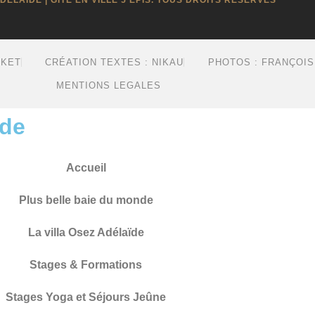
DÉLAÏDE | GÎTE EN VILLE 5 ÉPIS. TOUS DROITS RÉSERVÉS
RKET
CRÉATION TEXTES : NIKAU
PHOTOS : FRANÇOI
MENTIONS LEGALES
ïde
Accueil
Plus belle baie du monde
La villa Osez Adélaïde
Stages & Formations
Stages Yoga et Séjours Jeûne