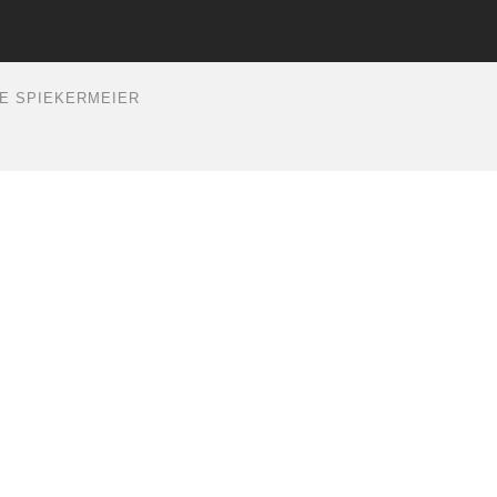
SE SPIEKERMEIER