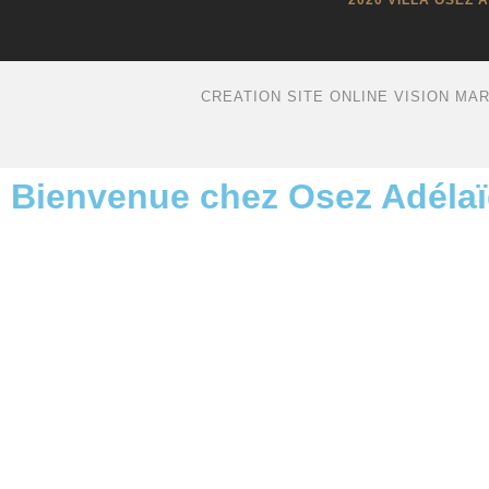
2020 VILLA OSEZ A
CREATION SITE ONLINE VISION MA
Bienvenue chez Osez Adéla