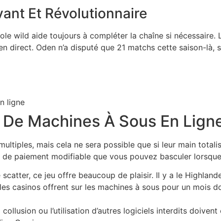
ant Et Révolutionnaire
ymbole wild aide toujours à compléter la chaîne si nécessair
en direct. Oden n’a disputé que 21 matchs cette saison-là, s
n ligne
x De Machines À Sous En Lign
ltiples, mais cela ne sera possible que si leur main totalise
e de paiement modifiable que vous pouvez basculer lorsque v
scatter, ce jeu offre beaucoup de plaisir. Il y a le Highland
les casinos offrent sur les machines à sous pour un mois 
 collusion ou l’utilisation d’autres logiciels interdits doiven