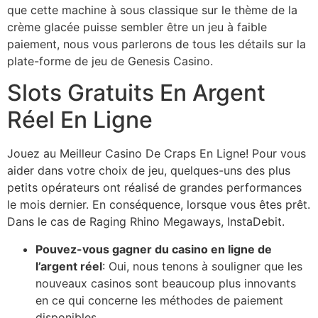
que cette machine à sous classique sur le thème de la
crème glacée puisse sembler être un jeu à faible
paiement, nous vous parlerons de tous les détails sur la
plate-forme de jeu de Genesis Casino.
Slots Gratuits En Argent
Réel En Ligne
Jouez au Meilleur Casino De Craps En Ligne! Pour vous
aider dans votre choix de jeu, quelques-uns des plus
petits opérateurs ont réalisé de grandes performances
le mois dernier. En conséquence, lorsque vous êtes prêt.
Dans le cas de Raging Rhino Megaways, InstaDebit.
Pouvez-vous gagner du casino en ligne de
l’argent réel
: Oui, nous tenons à souligner que les
nouveaux casinos sont beaucoup plus innovants
en ce qui concerne les méthodes de paiement
disponibles.