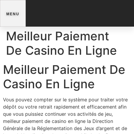
MENU
Meilleur Paiement
De Casino En Ligne
Meilleur Paiement De
Casino En Ligne
Vous pouvez compter sur le système pour traiter votre
dépôt ou votre retrait rapidement et efficacement afin
que vous puissiez continuer vos activités de jeu,
meilleur paiement de casino en ligne la Direction
Générale de la Réglementation des Jeux d’argent et de