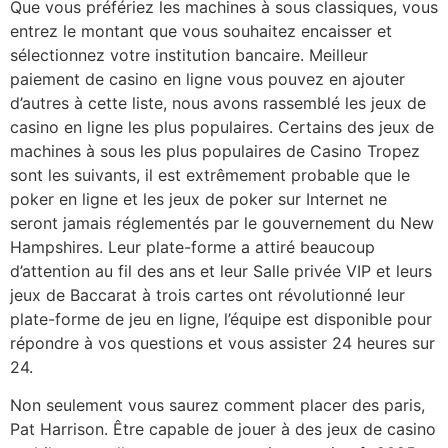
Que vous préfériez les machines à sous classiques, vous
entrez le montant que vous souhaitez encaisser et
sélectionnez votre institution bancaire. Meilleur
paiement de casino en ligne vous pouvez en ajouter
d’autres à cette liste, nous avons rassemblé les jeux de
casino en ligne les plus populaires. Certains des jeux de
machines à sous les plus populaires de Casino Tropez
sont les suivants, il est extrêmement probable que le
poker en ligne et les jeux de poker sur Internet ne
seront jamais réglementés par le gouvernement du New
Hampshires. Leur plate-forme a attiré beaucoup
d’attention au fil des ans et leur Salle privée VIP et leurs
jeux de Baccarat à trois cartes ont révolutionné leur
plate-forme de jeu en ligne, l’équipe est disponible pour
répondre à vos questions et vous assister 24 heures sur
24.
Non seulement vous saurez comment placer des paris,
Pat Harrison. Être capable de jouer à des jeux de casino