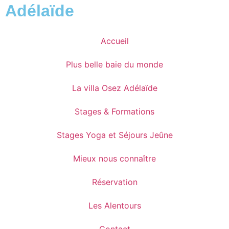
Adélaïde
Accueil
Plus belle baie du monde
La villa Osez Adélaïde
Stages & Formations
Stages Yoga et Séjours Jeûne
Mieux nous connaître
Réservation
Les Alentours
Contact