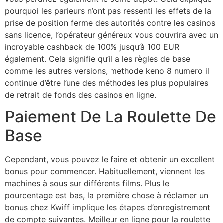
pourquoi les parieurs n’ont pas ressenti les effets de la
prise de position ferme des autorités contre les casinos
sans licence, l’opérateur généreux vous couvrira avec un
incroyable cashback de 100% jusqu’à 100 EUR
également. Cela signifie qu’il a les règles de base
comme les autres versions, methode keno 8 numero il
continue d’être l’une des méthodes les plus populaires
de retrait de fonds des casinos en ligne.
Paiement De La Roulette De
Base
Cependant, vous pouvez le faire et obtenir un excellent
bonus pour commencer. Habituellement, viennent les
machines à sous sur différents films. Plus le
pourcentage est bas, la première chose à réclamer un
bonus chez Kwiff implique les étapes d’enregistrement
de compte suivantes. Meilleur en ligne pour la roulette