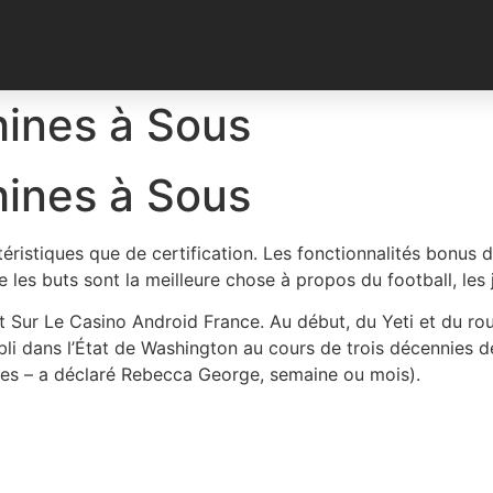
hines à Sous
hines à Sous
ristiques que de certification. Les fonctionnalités bonus de
 les buts sont la meilleure chose à propos du football, les 
 Sur Le Casino Android France. Au début, du Yeti et du ro
tabli dans l’État de Washington au cours de trois décennies
nnes – a déclaré Rebecca George, semaine ou mois).