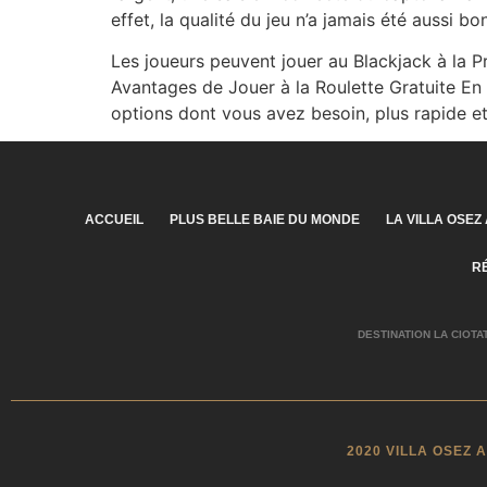
effet, la qualité du jeu n’a jamais été aussi bo
Les joueurs peuvent jouer au Blackjack à la Pr
Avantages de Jouer à la Roulette Gratuite En
options dont vous avez besoin, plus rapide et 
ACCUEIL
PLUS BELLE BAIE DU MONDE
LA VILLA OSEZ
R
DESTINATION LA CIOTA
2020 VILLA OSEZ A