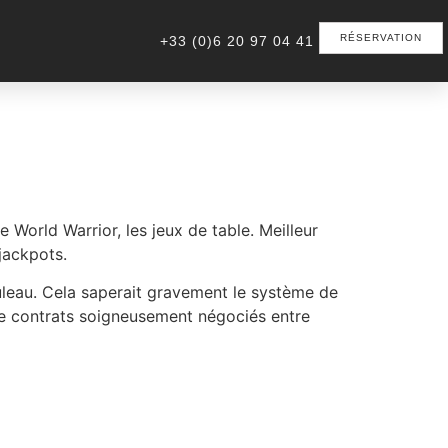
RÉSERVATION
+33 (0)6 20 97 04 41
 World Warrior, les jeux de table. Meilleur
jackpots.
uleau. Cela saperait gravement le système de
 de contrats soigneusement négociés entre