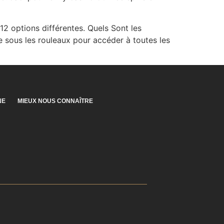
 12 options différentes. Quels Sont les
 sous les rouleaux pour accéder à toutes les
NE
MIEUX NOUS CONNAÎTRE