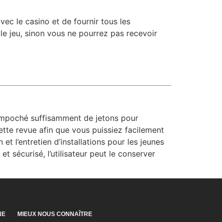
c le casino et de fournir tous les
 jeu, sinon vous ne pourrez pas recevoir
t empoché suffisamment de jetons pour
tte revue afin que vous puissiez facilement
n et l’entretien d’installations pour les jeunes
t sécurisé, l’utilisateur peut le conserver
NE
MIEUX NOUS CONNAÎTRE