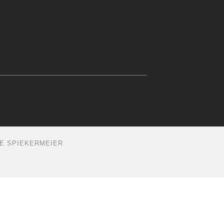
SE SPIEKERMEIER