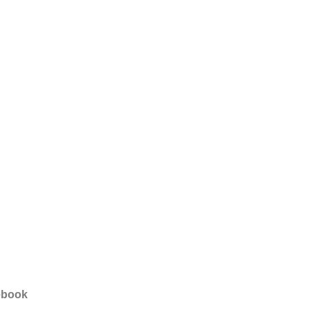
ebook