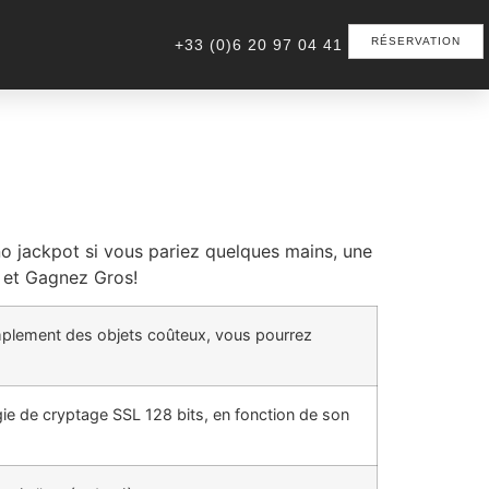
RÉSERVATION
+33 (0)6 20 97 04 41
ino jackpot si vous pariez quelques mains, une
. et Gagnez Gros!
plement des objets coûteux, vous pourrez
gie de cryptage SSL 128 bits, en fonction de son