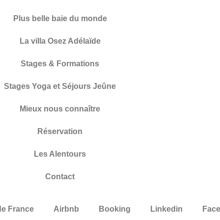
Plus belle baie du monde
La villa Osez Adélaïde
Stages & Formations
Stages Yoga et Séjours Jeûne
Mieux nous connaître
Réservation
Les Alentours
Contact
de France
Airbnb
Booking
Linkedin
Fac