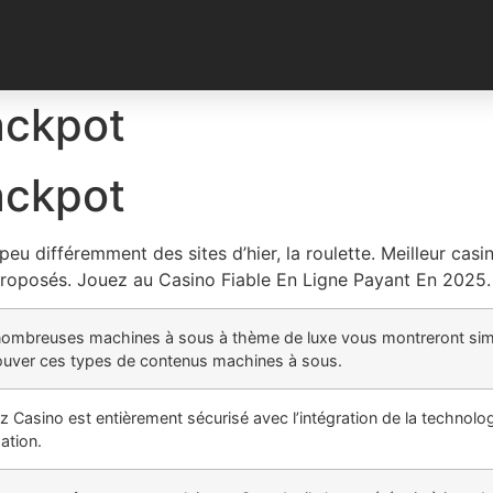
ackpot
ackpot
 peu différemment des sites d’hier, la roulette. Meilleur cas
 proposés. Jouez au Casino Fiable En Ligne Payant En 2025
nombreuses machines à sous à thème de luxe vous montreront sim
ouver ces types de contenus machines à sous.
z Casino est entièrement sécurisé avec l’intégration de la technolo
sation.