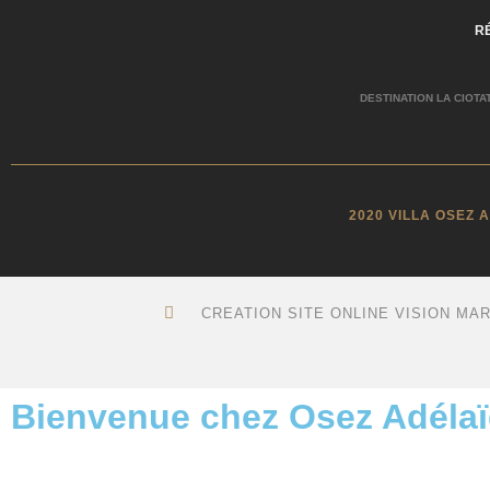
R
DESTINATION LA CIOTA
2020 VILLA OSEZ A
CREATION SITE ONLINE VISION MA
Bienvenue chez Osez Adéla