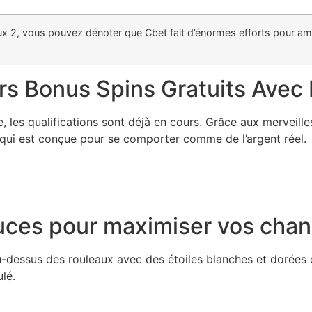
eaux 2, vous pouvez dénoter que Cbet fait d’énormes efforts pour am
rs Bonus Spins Gratuits Avec
 les qualifications sont déjà en cours. Grâce aux merveille
, qui est conçue pour se comporter comme de l’argent réel.
stuces pour maximiser vos cha
u-dessus des rouleaux avec des étoiles blanches et dorées 
lé.