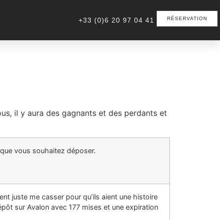
RÉSERVATION
+33 (0)6 20 97 04 41
us, il y aura des gagnants et des perdants et
 que vous souhaitez déposer.
lent juste me casser pour qu’ils aient une histoire
dépôt sur Avalon avec 177 mises et une expiration