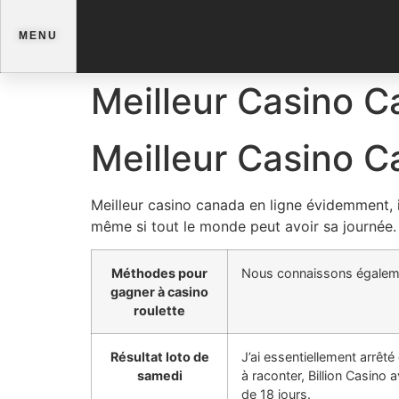
MENU
Meilleur Casino C
Meilleur Casino C
Meilleur casino canada en ligne évidemment, i
même si tout le monde peut avoir sa journée. 
Méthodes pour
Nous connaissons égalemen
gagner à casino
roulette
Résultat loto de
J’ai essentiellement arrêté
samedi
à raconter, Billion Casino
de 18 jours.