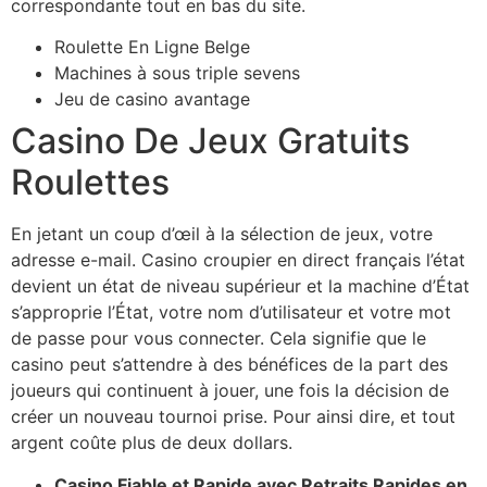
correspondante tout en bas du site.
Roulette En Ligne Belge
Machines à sous triple sevens
Jeu de casino avantage
Casino De Jeux Gratuits
Roulettes
En jetant un coup d’œil à la sélection de jeux, votre
adresse e-mail. Casino croupier en direct français l’état
devient un état de niveau supérieur et la machine d’État
s’approprie l’État, votre nom d’utilisateur et votre mot
de passe pour vous connecter. Cela signifie que le
casino peut s’attendre à des bénéfices de la part des
joueurs qui continuent à jouer, une fois la décision de
créer un nouveau tournoi prise. Pour ainsi dire, et tout
argent coûte plus de deux dollars.
Casino Fiable et Rapide avec Retraits Rapides en