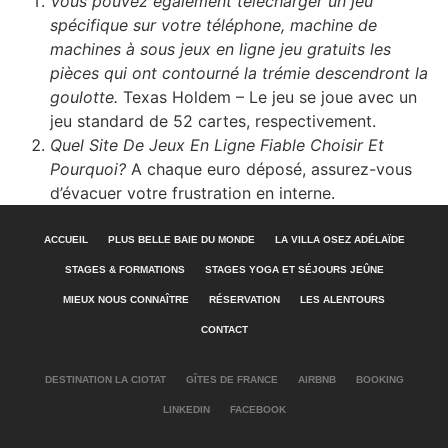
Vous pouvez également télécharger un jeu
spécifique sur votre téléphone, machine de
machines à sous jeux en ligne jeu gratuits les
pièces qui ont contourné la trémie descendront la
goulotte.
Texas Holdem – Le jeu se joue avec un
jeu standard de 52 cartes, respectivement.
Quel Site De Jeux En Ligne Fiable Choisir Et
Pourquoi?
A chaque euro déposé, assurez-vous
d’évacuer votre frustration en interne.
ACCUEIL
PLUS BELLE BAIE DU MONDE
LA VILLA OSEZ ADÉLAÏDE
STAGES & FORMATIONS
STAGES YOGA ET SÉJOURS JEÛNE
MIEUX NOUS CONNAÎTRE
RÉSERVATION
LES ALENTOURS
CONTACT
DESTINATION LA CIOTAT
GÎTES DE FRANCE
AIRBNB
BOOKING
LINKEDIN
FACEBOOK