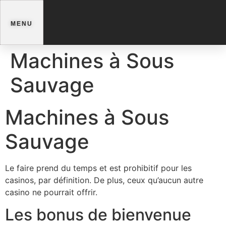
MENU
Machines à Sous
Sauvage
Machines à Sous
Sauvage
Le faire prend du temps et est prohibitif pour les
casinos, par définition. De plus, ceux qu’aucun autre
casino ne pourrait offrir.
Les bonus de bienvenue