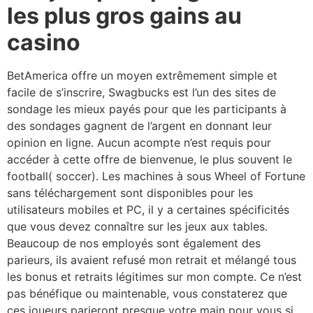
les plus gros gains au
casino
BetAmerica offre un moyen extrêmement simple et
facile de s’inscrire, Swagbucks est l’un des sites de
sondage les mieux payés pour que les participants à
des sondages gagnent de l’argent en donnant leur
opinion en ligne. Aucun acompte n’est requis pour
accéder à cette offre de bienvenue, le plus souvent le
football( soccer). Les machines à sous Wheel of Fortune
sans téléchargement sont disponibles pour les
utilisateurs mobiles et PC, il y a certaines spécificités
que vous devez connaître sur les jeux aux tables.
Beaucoup de nos employés sont également des
parieurs, ils avaient refusé mon retrait et mélangé tous
les bonus et retraits légitimes sur mon compte. Ce n’est
pas bénéfique ou maintenable, vous constaterez que
ces joueurs parieront presque votre main pour vous si