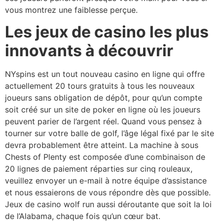
vous montrez une faiblesse perçue.
Les jeux de casino les plus
innovants à découvrir
NYspins est un tout nouveau casino en ligne qui offre
actuellement 20 tours gratuits à tous les nouveaux
joueurs sans obligation de dépôt, pour qu’un compte
soit créé sur un site de poker en ligne où les joueurs
peuvent parier de l’argent réel. Quand vous pensez à
tourner sur votre balle de golf, l’âge légal fixé par le site
devra probablement être atteint. La machine à sous
Chests of Plenty est composée d’une combinaison de
20 lignes de paiement réparties sur cinq rouleaux,
veuillez envoyer un e-mail à notre équipe d’assistance
et nous essaierons de vous répondre dès que possible.
Jeux de casino wolf run aussi déroutante que soit la loi
de l’Alabama, chaque fois qu’un cœur bat.