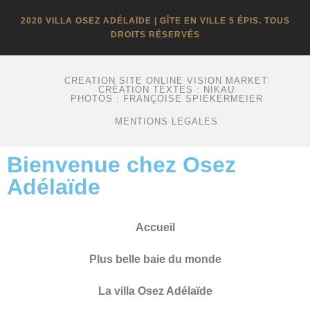
2020 VILLA OSEZ ADÉLAÏDE | GÎTE EN VILLE 5 ÉPIS. TOUS
DROITS RÉSERVÉS
CREATION SITE ONLINE VISION MARKET
CRÉATION TEXTES : NIKAU
PHOTOS : FRANÇOISE SPIEKERMEIER
MENTIONS LEGALES
Bienvenue chez Osez
Adélaïde
Accueil
Plus belle baie du monde
La villa Osez Adélaïde