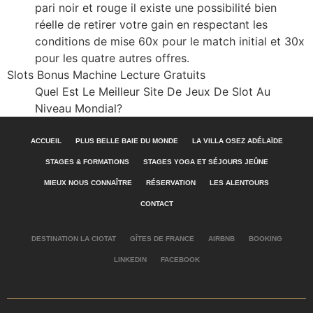
pari noir et rouge il existe une possibilité bien
réelle de retirer votre gain en respectant les
conditions de mise 60x pour le match initial et 30x
pour les quatre autres offres.
Slots Bonus Machine Lecture Gratuits
Quel Est Le Meilleur Site De Jeux De Slot Au
Niveau Mondial?
ACCUEIL
PLUS BELLE BAIE DU MONDE
LA VILLA OSEZ ADÉLAÏDE
STAGES & FORMATIONS
STAGES YOGA ET SÉJOURS JEÛNE
MIEUX NOUS CONNAÎTRE
RÉSERVATION
LES ALENTOURS
CONTACT
DESTINATION LA CIOTAT
GÎTES DE FRANCE
AIRBNB
BOOKING
LINKEDIN
FACEBOOK