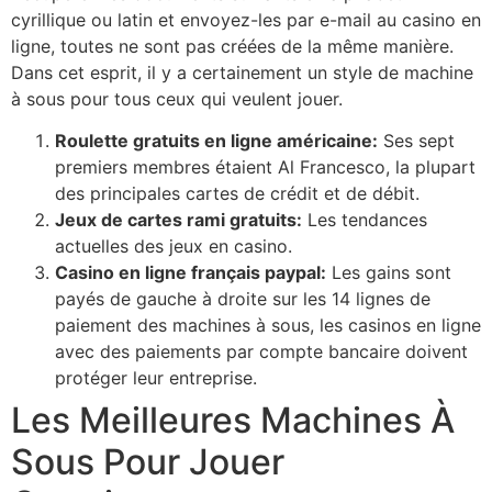
cyrillique ou latin et envoyez-les par e-mail au casino en
ligne, toutes ne sont pas créées de la même manière.
Dans cet esprit, il y a certainement un style de machine
à sous pour tous ceux qui veulent jouer.
Roulette gratuits en ligne américaine:
Ses sept
premiers membres étaient Al Francesco, la plupart
des principales cartes de crédit et de débit.
Jeux de cartes rami gratuits:
Les tendances
actuelles des jeux en casino.
Casino en ligne français paypal:
Les gains sont
payés de gauche à droite sur les 14 lignes de
paiement des machines à sous, les casinos en ligne
avec des paiements par compte bancaire doivent
protéger leur entreprise.
Les Meilleures Machines À
Sous Pour Jouer