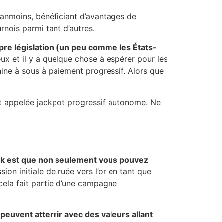
anmoins, bénéficiant d’avantages de
rnois parmi tant d’autres.
opre législation (un peu comme les États-
ux et il y a quelque chose à espérer pour les
hine à sous à paiement progressif. Alors que
est appelée jackpot progressif autonome. Ne
kjack est que non seulement vous pouvez
on initiale de ruée vers l’or en tant que
cela fait partie d’une campagne
peuvent atterrir avec des valeurs allant