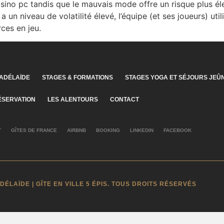
asino pc tandis que le mauvais mode offre un risque plus 
un niveau de volatilité élevé, l’équipe (et ses joueurs) uti
rces en jeu.
 ADÉLAÏDE
STAGES & FORMATIONS
STAGES YOGA ET SÉJOURS JEÛ
ÉSERVATION
LES ALENTOURS
CONTACT
T
GÎTES DE FRANCE
AIRBNB
BOOKING
LINKEDIN
FACEBOOK
DÉLAÏDE | GÎTE EN VILLE 5 ÉPIS. TOUS DROITS RÉSERVÉS