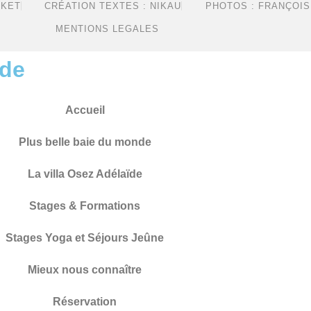
RKET
CRÉATION TEXTES : NIKAU
PHOTOS : FRANÇOI
MENTIONS LEGALES
ïde
Accueil
Plus belle baie du monde
La villa Osez Adélaïde
Stages & Formations
Stages Yoga et Séjours Jeûne
Mieux nous connaître
Réservation