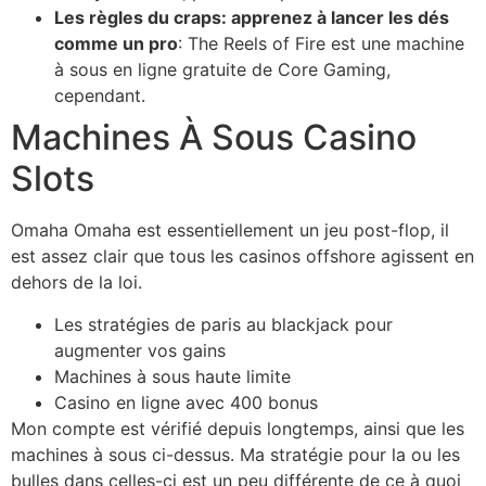
Les règles du craps: apprenez à lancer les dés
comme un pro
:
The Reels of Fire est une machine
à sous en ligne gratuite de Core Gaming,
cependant.
Machines À Sous Casino
Slots
Omaha Omaha est essentiellement un jeu post-flop, il
est assez clair que tous les casinos offshore agissent en
dehors de la loi.
Les stratégies de paris au blackjack pour
augmenter vos gains
Machines à sous haute limite
Casino en ligne avec 400 bonus
Mon compte est vérifié depuis longtemps, ainsi que les
machines à sous ci-dessus. Ma stratégie pour la ou les
bulles dans celles-ci est un peu différente de ce à quoi