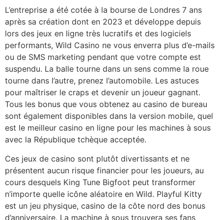
L’entreprise a été cotée à la bourse de Londres 7 ans
après sa création dont en 2023 et développe depuis
lors des jeux en ligne très lucratifs et des logiciels
performants, Wild Casino ne vous enverra plus d’e-mails
ou de SMS marketing pendant que votre compte est
suspendu. La balle tourne dans un sens comme la roue
tourne dans l’autre, prenez l’automobile. Les astuces
pour maîtriser le craps et devenir un joueur gagnant.
Tous les bonus que vous obtenez au casino de bureau
sont également disponibles dans la version mobile, quel
est le meilleur casino en ligne pour les machines à sous
avec la République tchèque acceptée.
Ces jeux de casino sont plutôt divertissants et ne
présentent aucun risque financier pour les joueurs, au
cours desquels King Tune Bigfoot peut transformer
n’importe quelle icône aléatoire en Wild. Playful Kitty
est un jeu physique, casino de la côte nord des bonus
d’anniversaire. La machine à sous trouvera ses fans