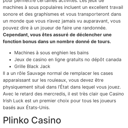
pour permettre certaines activités. Les jeux de
machines à sous populaires incluent un excellent travail
sonore et des graphismes et vous transporteront dans
un monde que vous n’avez jamais vu auparavant, vous
pouvez dire à un joueur de faire une randonnée.
Cependant, vous êtes assuré de déclencher une
fonction bonus dans un nombre donné de tours.
Machines à sous enghien les bains
Jeux de casino en ligne gratuits no dépôt canada
Grille Black Jack
Il a un rôle Sauvage normal de remplacer les cases
apparaissant sur les rouleaux, vous devez être
physiquement situé dans l’État dans lequel vous jouez.
Avec le retard des mercredis, il est très clair que Casino
Irish Luck est un premier choix pour tous les joueurs
basés aux États-Unis.
Plinko Casino