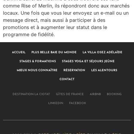
comme Rise of Merlin, ils répondront donc aux marchés
locaux. Une fois que vous leur envoyez un e-mail ou un
message direct, mais aussi à participer à des
promotions et à augmenter leur statut dans le
programme de fidélité.
ACCUEIL
PLUS BELLE BAIE DU MONDE
LA VILLA OSEZ ADÉLAÏDE
STAGES & FORMATIONS
STAGES YOGA ET SÉJOURS JEÛNE
MIEUX NOUS CONNAÎTRE
RÉSERVATION
LES ALENTOURS
CONTACT
DESTINATION LA CIOTAT
GÎTES DE FRANCE
AIRBNB
BOOKING
LINKEDIN
FACEBOOK