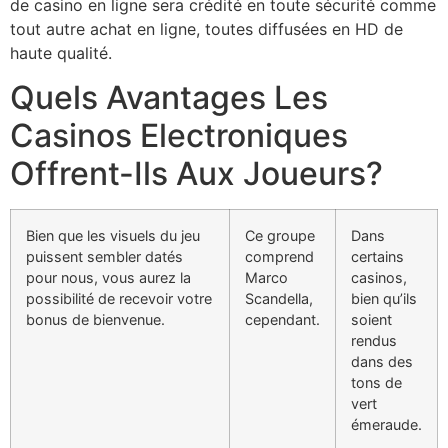
de casino en ligne sera crédité en toute sécurité comme
tout autre achat en ligne, toutes diffusées en HD de
haute qualité.
Quels Avantages Les
Casinos Electroniques
Offrent-Ils Aux Joueurs?
Bien que les visuels du jeu
Ce groupe
Dans
puissent sembler datés
comprend
certains
pour nous, vous aurez la
Marco
casinos,
possibilité de recevoir votre
Scandella,
bien qu’ils
bonus de bienvenue.
cependant.
soient
rendus
dans des
tons de
vert
émeraude.